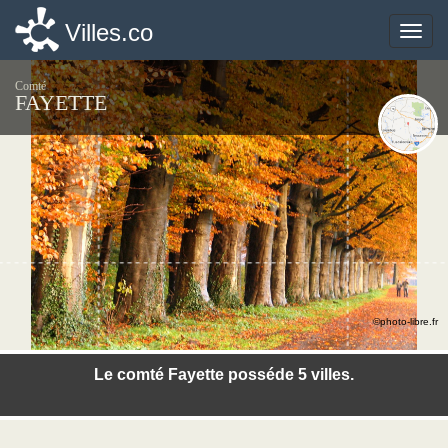
Villes.co
Villes.co
Toggle
Toggle
naviga
naviga
Comté
FAYETTE
©photo-libre.fr
Le comté Fayette posséde 5 villes.