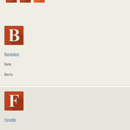
Bankston
Belk
Berry
Fayette