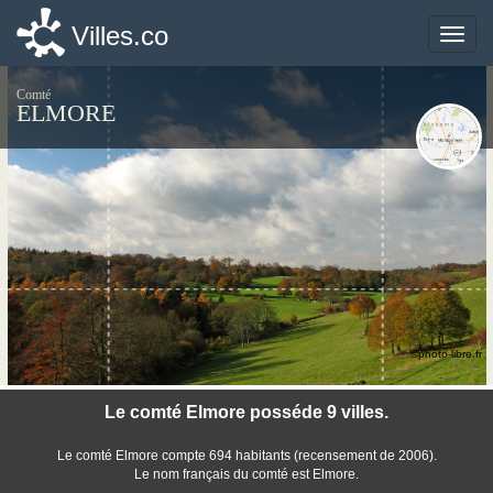
Villes.co
Villes.co
Toggle
Toggle
naviga
naviga
Comté
ELMORE
©photo-libre.fr
Le comté Elmore posséde 9 villes.
Le comté Elmore compte 694 habitants (recensement de 2006).
Le nom français du comté est Elmore.