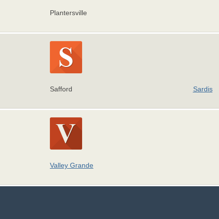
Plantersville
Safford
Sardis
Valley Grande