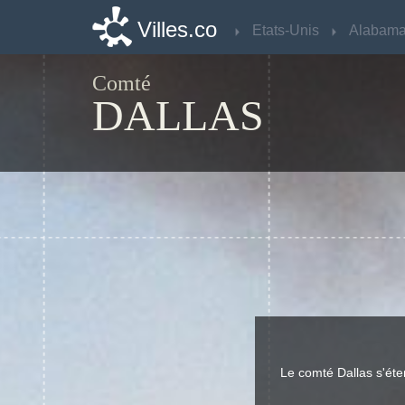
Villes.co
Villes.co
Etats-Unis
Etats-Unis
Alabam
Alabam
Comté
DALLAS
Le comté Dallas s'ét