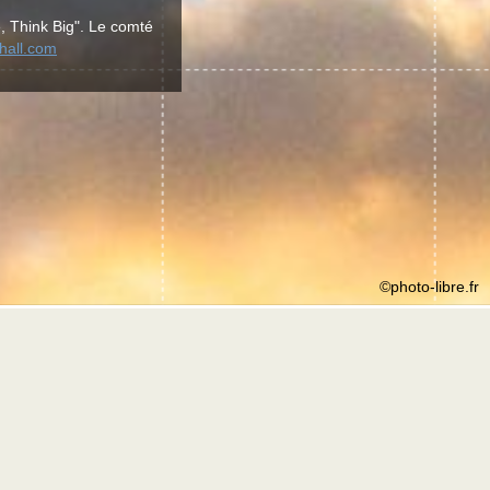
, Think Big". Le comté
yhall.com
©photo-libre.fr