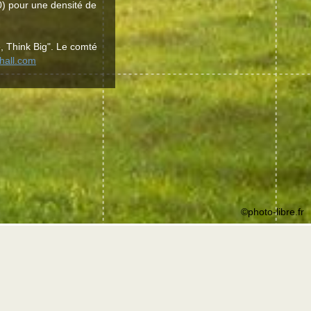
) pour une densité de
, Think Big". Le comté
yhall.com
©photo-libre.fr