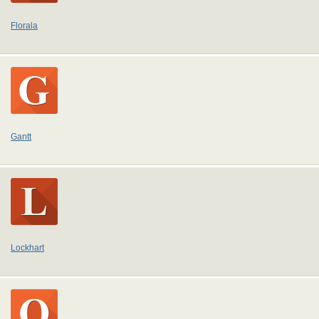
Florala
Gantt
Lockhart