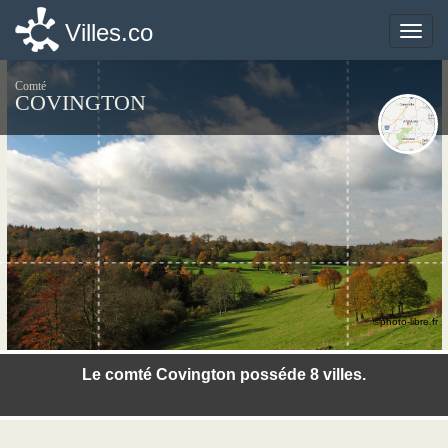
Villes.co
Villes.co
Toggle
Toggle
naviga
naviga
Comté
COVINGTON
©photo-libre.fr
Le comté Covington posséde 8 villes.