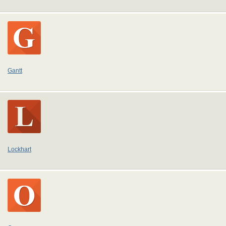
Gantt
Lockhart