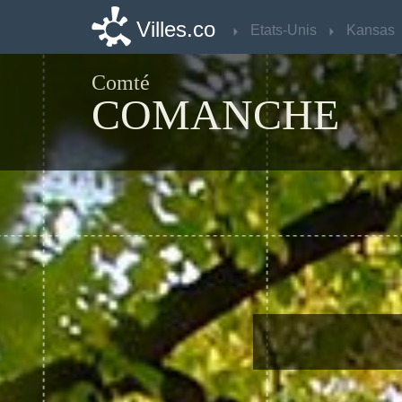
Villes.co
Villes.co
Etats-Unis
Etats-Unis
Kansas
Kansas
Comté
COMANCHE