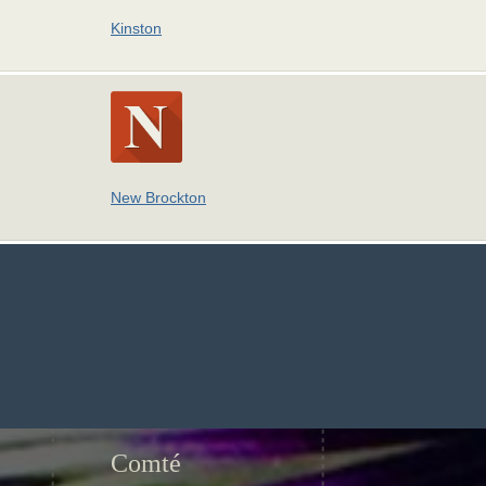
Kinston
New Brockton
Comté