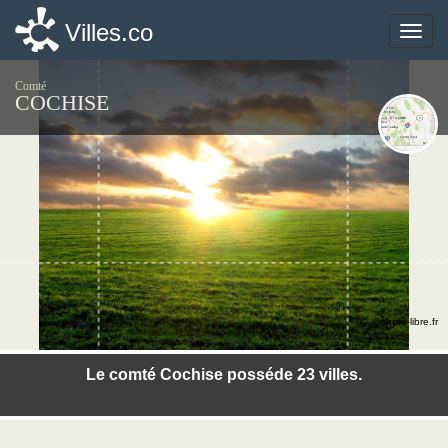
Villes.co
Villes.co
Toggle
Toggle
naviga
naviga
Comté
COCHISE
©photo-libre.fr
Le comté Cochise posséde 23 villes.