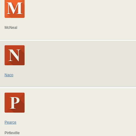
McNeal
Naco
Pearce
Pirtleville