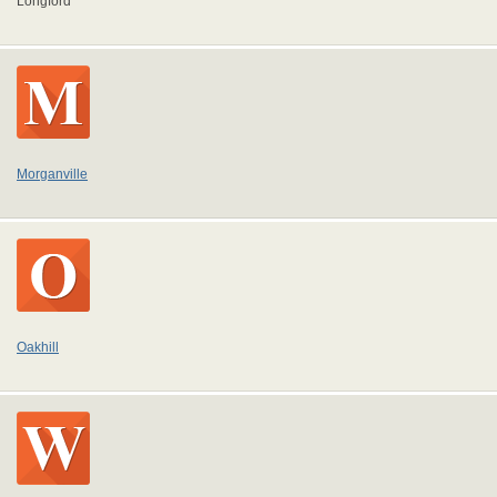
Longford
Morganville
Oakhill