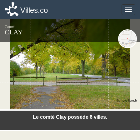
Villes.co
Villes.co
Toggle
Toggle
naviga
naviga
Comté
CLAY
©photo-libre.fr
Le comté Clay posséde 6 villes.