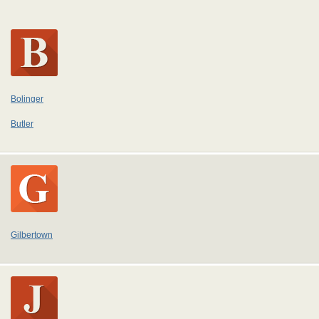
Bolinger
Butler
Gilbertown