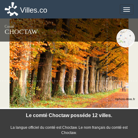
Villes.co
Villes.co
Toggle
Toggle
naviga
naviga
Comté
CHOCTAW
©photo-libre.fr
Le comté Choctaw posséde 12 villes.
La langue officiel du comté est Choctaw. Le nom français du comté est
Choctaw.