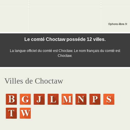
©photo-libre.fr
Le comté Choctaw posséde 12 villes.
La langue officiel du comté est Choctaw. Le nom français du comté est
Choctaw.
Villes de Choctaw