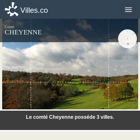
Villes.co
Villes.co
Toggle
Toggle
naviga
naviga
Comté
CHEYENNE
©photo-libre.fr
Le comté Cheyenne posséde 3 villes.