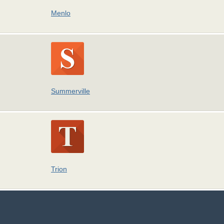
Menlo
Summerville
Trion