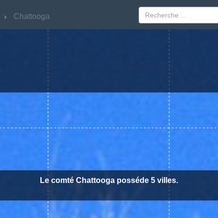
Chattooga
Chattooga
Le comté Chattooga posséde 5 villes.