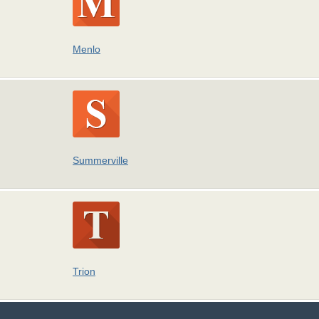
Menlo
Summerville
Trion