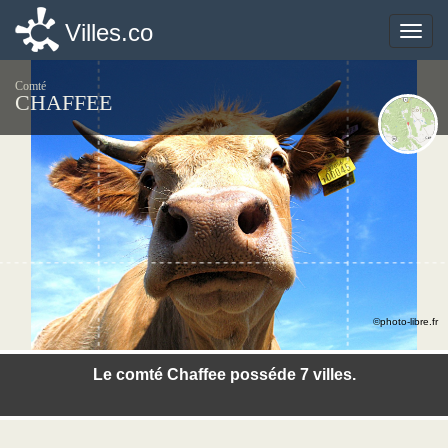
Villes.co
Villes.co
Toggle
Toggle
naviga
naviga
Comté
CHAFFEE
©photo-libre.fr
Le comté Chaffee posséde 7 villes.