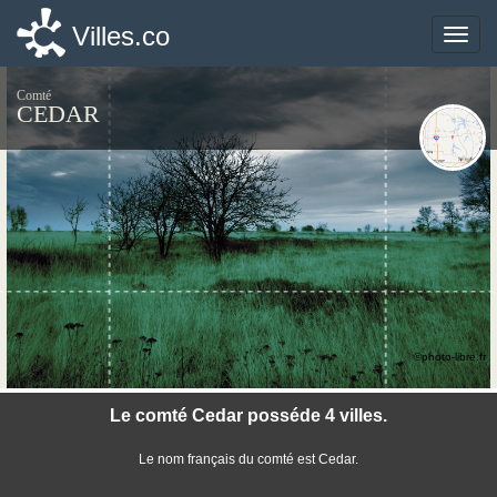
Villes.co
Villes.co
Toggle
Toggle
naviga
naviga
Comté
CEDAR
©photo-libre.fr
Le comté Cedar posséde 4 villes.
Le nom français du comté est Cedar.