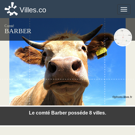
Villes.co
Villes.co
Toggle
Toggle
naviga
naviga
Comté
BARBER
©photo-libre.fr
Le comté Barber posséde 8 villes.