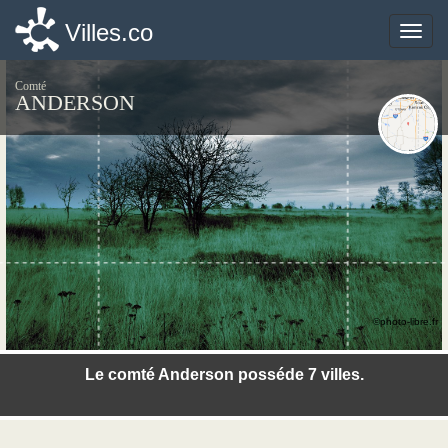
Villes.co
Villes.co
Toggle
Toggle
naviga
naviga
Comté
ANDERSON
©photo-libre.fr
Le comté Anderson posséde 7 villes.