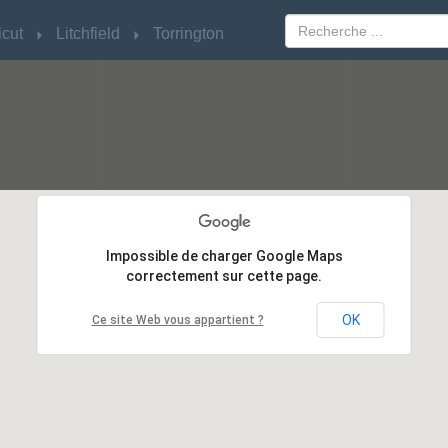
cut
cut
Litchfield
Litchfield
Torrington
Torrington
Impossible de charger Google Maps
Impossible de charger Google Maps
correctement sur cette page.
correctement sur cette page.
OK
OK
Ce site Web vous appartient ?
Ce site Web vous appartient ?