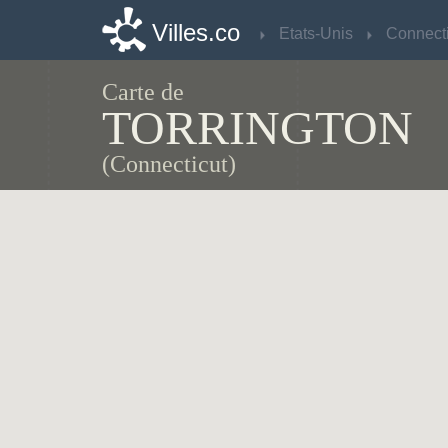
Villes.co
Villes.co
Etats-Unis
Etats-Unis
Connecti
Connecti
Carte de
TORRINGTON
(Connecticut)