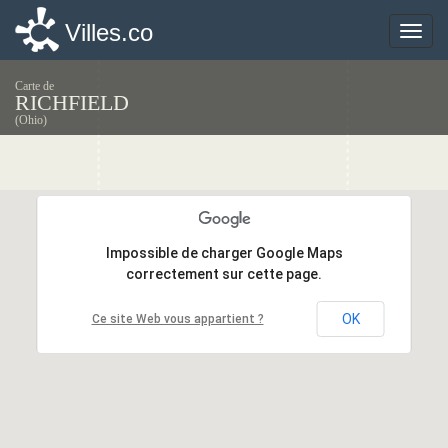
Villes.co
Villes.co
Toggle
Toggle
naviga
naviga
Carte de
RICHFIELD
(Ohio)
Impossible de charger Google Maps
Impossible de charger Google Maps
correctement sur cette page.
correctement sur cette page.
OK
OK
Ce site Web vous appartient ?
Ce site Web vous appartient ?