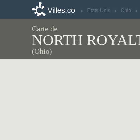
Villes.co
Villes.co
Etats-Unis
Etats-Unis
Ohio
Ohio
Carte de
NORTH ROYAL
(Ohio)