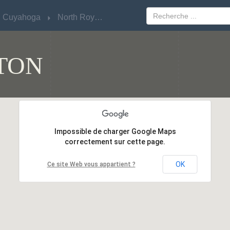
Cuyahoga
Cuyahoga
North Royalton
North Royalton
TON
Impossible de charger Google Maps
Impossible de charger Google Maps
correctement sur cette page.
correctement sur cette page.
OK
OK
Ce site Web vous appartient ?
Ce site Web vous appartient ?