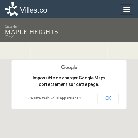
Villes.co
Villes.co
Toggle
Toggle
naviga
naviga
Carte de
MAPLE HEIGHTS
(Ohio)
Impossible de charger Google Maps
Impossible de charger Google Maps
correctement sur cette page.
correctement sur cette page.
OK
OK
Ce site Web vous appartient ?
Ce site Web vous appartient ?