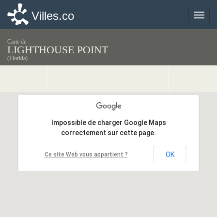
Villes.co
Villes.co
Toggle
Toggle
naviga
naviga
Carte de
LIGHTHOUSE POINT
(Florida)
Impossible de charger Google Maps
Impossible de charger Google Maps
correctement sur cette page.
correctement sur cette page.
OK
OK
Ce site Web vous appartient ?
Ce site Web vous appartient ?