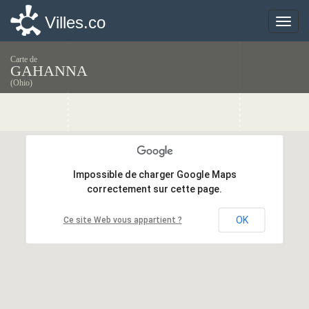
Villes.co
Villes.co
Toggle
Toggle
naviga
naviga
Carte de
GAHANNA
(Ohio)
Impossible de charger Google Maps
Impossible de charger Google Maps
correctement sur cette page.
correctement sur cette page.
OK
OK
Ce site Web vous appartient ?
Ce site Web vous appartient ?