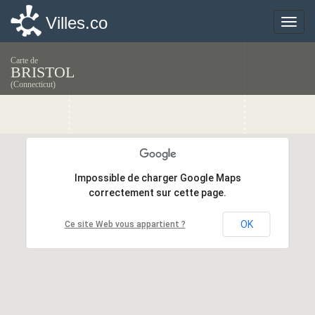
Villes.co
Villes.co
Toggle
Toggle
naviga
naviga
Carte de
BRISTOL
(Connecticut)
Impossible de charger Google Maps
Impossible de charger Google Maps
correctement sur cette page.
correctement sur cette page.
OK
OK
Ce site Web vous appartient ?
Ce site Web vous appartient ?