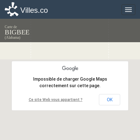
Villes.co
Villes.co
Toggle
Toggle
naviga
naviga
Carte de
BIGBEE
(Alabama)
Impossible de charger Google Maps
Impossible de charger Google Maps
correctement sur cette page.
correctement sur cette page.
OK
OK
Ce site Web vous appartient ?
Ce site Web vous appartient ?