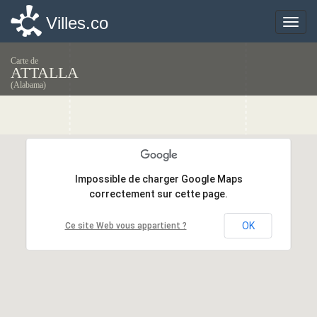
Villes.co
Villes.co
Toggle
Toggle
naviga
naviga
Carte de
ATTALLA
(Alabama)
Impossible de charger Google Maps
Impossible de charger Google Maps
correctement sur cette page.
correctement sur cette page.
OK
OK
Ce site Web vous appartient ?
Ce site Web vous appartient ?