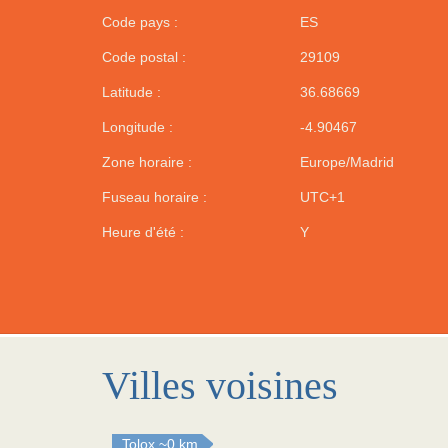
Code pays :
ES
Code postal :
29109
Latitude :
36.68669
Longitude :
-4.90467
Zone horaire :
Europe/Madrid
Fuseau horaire :
UTC+1
Heure d'été :
Y
Villes voisines
Tolox
~0 km