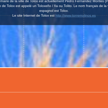
 maire de la ville de Tolox est actuellement Pédro Fernandez Montes (P
le de Tolox est appelé un Toloxeño / ña ou Tolito. Le nom français de la v
espagnol est Tolox.
Le site Internet de Tolox est
http://www.torremolinos.es