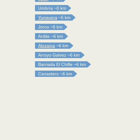
Umbría
~0 km
Yunquera
~5 km
Jorox
~6 km
Ardite
~6 km
Alozaina
~6 km
Arroyo Galvez
~6 km
Barriada El Chifle
~6 km
Canastero
~6 km