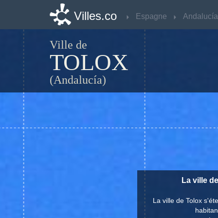
Villes.co
Villes.co
Espagne
Espagne
Andalucía
Andalucía
Ville de
TOLOX
(Andalucía)
La ville 
La ville de Tolox s'
habitan