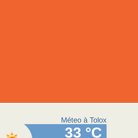
Méteo à Tolox
33 °C