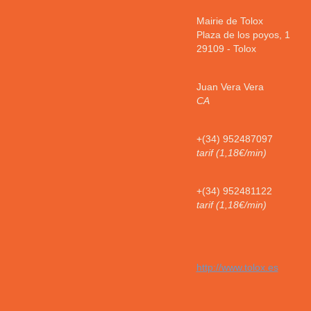
Mairie de Tolox
Plaza de los poyos, 1
29109
-
Tolox
Juan Vera Vera
CA
+(34) 952487097
tarif (1,18€/min)
+(34) 952481122
tarif (1,18€/min)
http://www.tolox.es