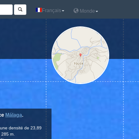
Français
Français
Monde
Monde
nce
Málaga
.
 une densité de 23,89
e 285 m.