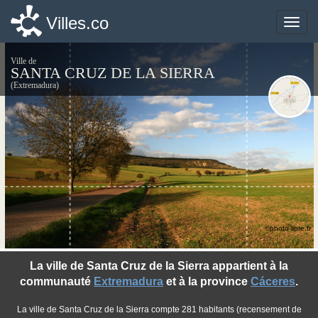
Villes.co
Villes.co
Toggle
Toggle
naviga
naviga
Ville de
SANTA CRUZ DE LA SIERRA
(Extremadura)
©photo-libre.fr
La ville de Santa Cruz de la Sierra appartient à la
communauté
Extremadura
et à la province
Cáceres
.
La ville de Santa Cruz de la Sierra compte 281 habitants (recensement de