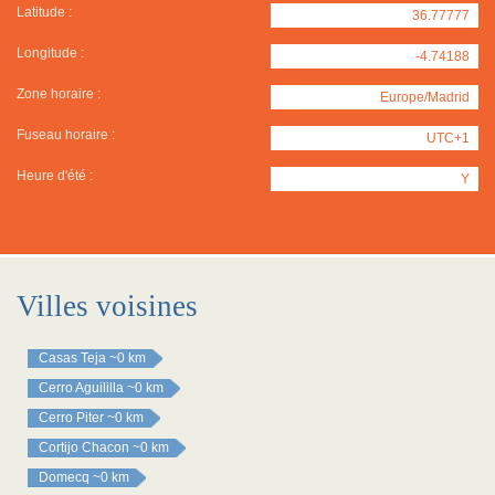
Latitude :
36.77777
Longitude :
-4.74188
Zone horaire :
Europe/Madrid
Fuseau horaire :
UTC+1
Heure d'été :
Y
Villes voisines
Casas Teja
~0 km
Cerro Aguililla
~0 km
Cerro Piter
~0 km
Cortijo Chacon
~0 km
Domecq
~0 km