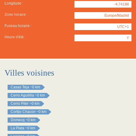
Longitude :
-4.74188
Zone horaire :
Europe/Madrid
Fuseau horaire :
UTC+1
Heure d'été :
Y
Villes voisines
Casas Teja
~0 km
Cerro Aguililla
~0 km
Cerro Piter
~0 km
Cortijo Chacon
~0 km
Domecq
~0 km
La Plata
~0 km