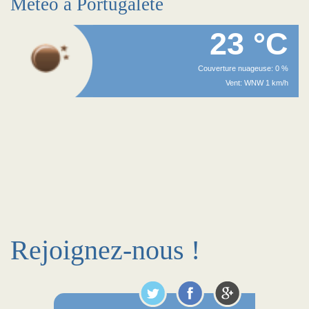
Méteo à Portugalete
23 °C
Couverture nuageuse: 0 %
Vent: WNW 1 km/h
Rejoignez-nous !