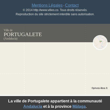
Mentions Légales
Contact
-
© 2014 http://www.villes.co. Tous droits réservés.
Reproduction du site strictement interdite sans autorisation.
Ville de
PORTUGALETE
(Andalucía)
©photo-libre.fr
La ville de Portugalete appartient à la communauté
Andalucía
et à la province
Málaga
.