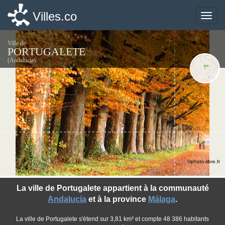
Villes.co
Villes.co
Toggle
Toggle
naviga
naviga
Ville de
PORTUGALETE
(Andalucía)
©photo-libre.fr
La ville de Portugalete appartient à la communauté
Andalucía
et à la province
Málaga
.
La ville de Portugalete s'étend sur 3,81 km² et compte 48 386 habitants