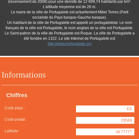
(recensement de 2008) pour une densité de 12 699,74 habitants par km².
L'altitude moyenne est de 26 m.
Le maire de la ville de Portugalete est actuellement Mikel Torres (Parti
socialiste du Pays basque-Gauche basque).
Un habitant de la ville de Portugalete est appelé un portugaletetar. Le nom
français de la ville est Portugalete, le nom anglais de la ville est Portugalete.
Le Saint-patron de la ville de Portugalete est Roque. La ville de Portugalete a
été fondée en 1322. Le site Internet de Portugalete est
http://www.portugalete.org
Informations
Chiffres
Code pays :
ES
Code postal :
29569
Latitude :
36.77777