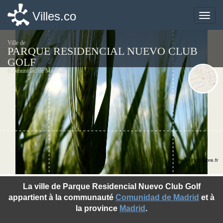
Villes.co
Villes.co
Toggle
Toggle
naviga
naviga
Ville de
PARQUE RESIDENCIAL NUEVO CLUB
GOLF
(Comunidad de Madrid)
©photo-libre.fr
La ville de Parque Residencial Nuevo Club Golf
appartient à la communauté
Comunidad de Madrid
et à
la province
Madrid
.