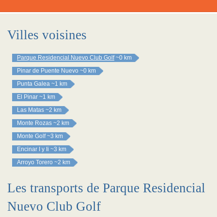
Villes voisines
Parque Residencial Nuevo Club Golf
~0 km
Pinar de Puente Nuevo
~0 km
Punta Galea
~1 km
El Pinar
~1 km
Las Matas
~2 km
Monte Rozas
~2 km
Monte Golf
~3 km
Encinar I y Ii
~3 km
Arroyo Torero
~2 km
Les transports de Parque Residencial
Nuevo Club Golf