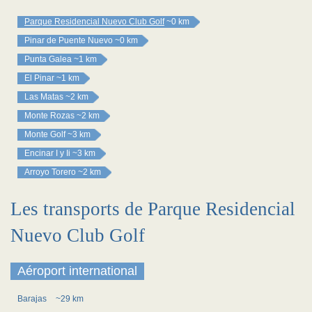
Parque Residencial Nuevo Club Golf
~0 km
Pinar de Puente Nuevo
~0 km
Punta Galea
~1 km
El Pinar
~1 km
Las Matas
~2 km
Monte Rozas
~2 km
Monte Golf
~3 km
Encinar I y Ii
~3 km
Arroyo Torero
~2 km
Les transports de Parque Residencial
Nuevo Club Golf
Aéroport international
Barajas
~29 km