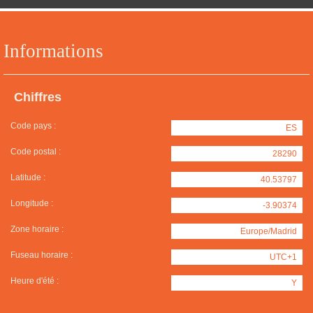
Informations
Chiffres
Code pays :
ES
Code postal :
28290
Latitude :
40.53797
Longitude :
-3.90374
Zone horaire :
Europe/Madrid
Fuseau horaire :
UTC+1
Heure d'été :
Y