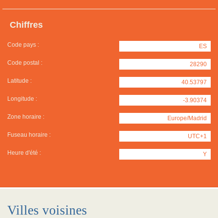
Chiffres
Code pays :
ES
Code postal :
28290
Latitude :
40.53797
Longitude :
-3.90374
Zone horaire :
Europe/Madrid
Fuseau horaire :
UTC+1
Heure d'été :
Y
Villes voisines