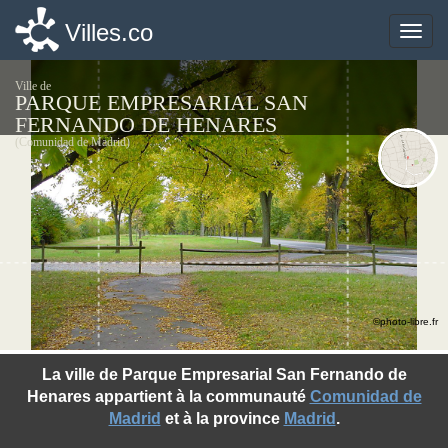
Villes.co
Villes.co
Toggle
Toggle
naviga
naviga
Ville de
PARQUE EMPRESARIAL SAN
FERNANDO DE HENARES
(Comunidad de Madrid)
©photo-libre.fr
La ville de Parque Empresarial San Fernando de
Henares appartient à la communauté
Comunidad de
Madrid
et à la province
Madrid
.