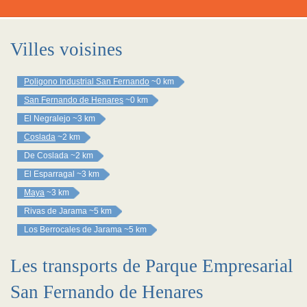
Villes voisines
Poligono Industrial San Fernando
~0 km
San Fernando de Henares
~0 km
El Negralejo
~3 km
Coslada
~2 km
De Coslada
~2 km
El Esparragal
~3 km
Maya
~3 km
Rivas de Jarama
~5 km
Los Berrocales de Jarama
~5 km
Les transports de Parque Empresarial
San Fernando de Henares