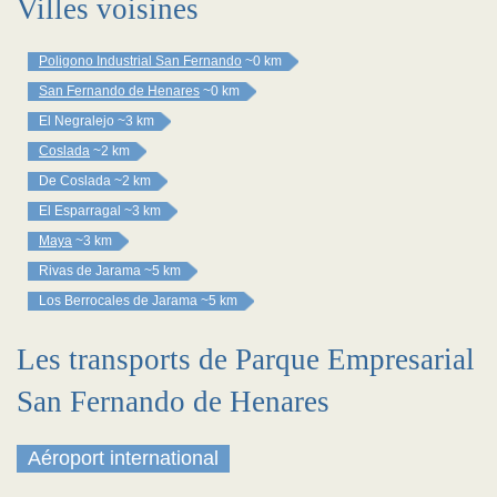
Villes voisines
Poligono Industrial San Fernando
~0 km
San Fernando de Henares
~0 km
El Negralejo
~3 km
Coslada
~2 km
De Coslada
~2 km
El Esparragal
~3 km
Maya
~3 km
Rivas de Jarama
~5 km
Los Berrocales de Jarama
~5 km
Les transports de Parque Empresarial
San Fernando de Henares
Aéroport international