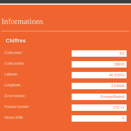
Informations
Chiffres
Code pays :
ES
Code postal :
28830
Latitude :
40.42553
Longitude :
-3.53669
Zone horaire :
Europe/Madrid
Fuseau horaire :
UTC+1
Heure d'été :
Y