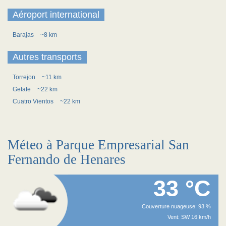
Aéroport international
Barajas
~8 km
Autres transports
Torrejon
~11 km
Getafe
~22 km
Cuatro Vientos
~22 km
Méteo à Parque Empresarial San
Fernando de Henares
33 °C
Couverture nuageuse: 93 %
Vent: SW 16 km/h