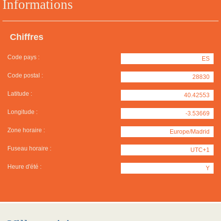
Informations
Chiffres
Code pays :
ES
Code postal :
28830
Latitude :
40.42553
Longitude :
-3.53669
Zone horaire :
Europe/Madrid
Fuseau horaire :
UTC+1
Heure d'été :
Y