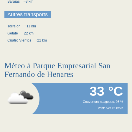
Barajas
~8 km
Autres transports
Torrejon
~11 km
Getafe
~22 km
Cuatro Vientos
~22 km
Méteo à Parque Empresarial San
Fernando de Henares
33 °C
Couverture nuageuse: 93 %
Vent: SW 16 km/h