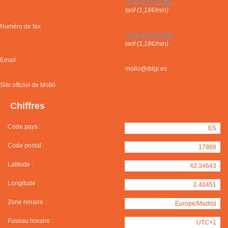
+(34) 972740387
tarif (1,18€/min)
Numéro de fax
+(34) 972130129
tarif (1,18€/min)
Email
mollo@ddgi.es
Site officiel de Molló
Chiffres
Code pays :
ES
Code postal :
17868
Latitude :
42.34643
Longitude :
2.40451
Zone horaire :
Europe/Madrid
Fuseau horaire :
UTC+1