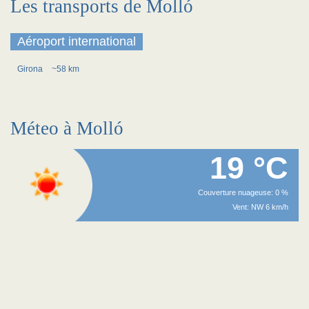
Les transports de Molló
Aéroport international
Girona
~58 km
Méteo à Molló
19 °C
Couverture nuageuse: 0 %
Vent: NW 6 km/h