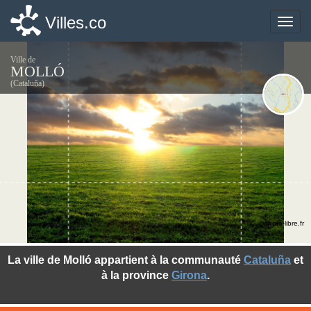
Villes.co
Villes.co
Toggle
Toggle
naviga
naviga
Ville de
MOLLÓ
(Cataluña)
©photo-libre.fr
La ville de Molló appartient à la communauté
Cataluña
et
à la province
Girona
.