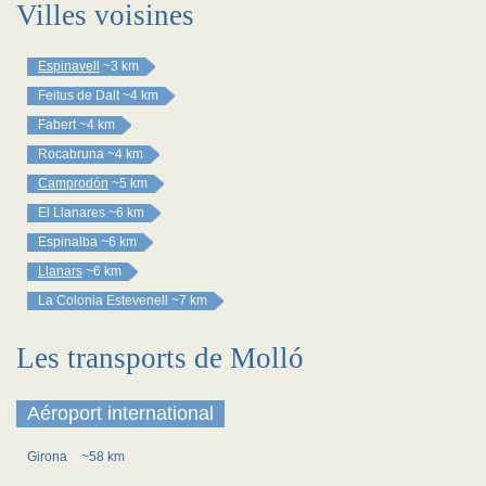
Villes voisines
Espinavell
~3 km
Feitus de Dalt
~4 km
Fabert
~4 km
Rocabruna
~4 km
Camprodón
~5 km
El Llanares
~6 km
Espinalba
~6 km
Llanars
~6 km
La Colonia Estevenell
~7 km
Les transports de Molló
Aéroport international
Girona
~58 km