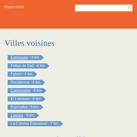
Heure d'été :
Y
Villes voisines
Espinavell
~3 km
Feitus de Dalt
~4 km
Fabert
~4 km
Rocabruna
~4 km
Camprodón
~5 km
El Llanares
~6 km
Espinalba
~6 km
Llanars
~6 km
La Colonia Estevenell
~7 km