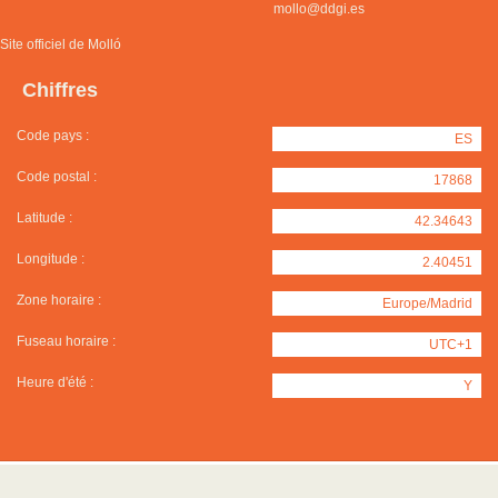
mollo@ddgi.es
Site officiel de Molló
Chiffres
Code pays :
ES
Code postal :
17868
Latitude :
42.34643
Longitude :
2.40451
Zone horaire :
Europe/Madrid
Fuseau horaire :
UTC+1
Heure d'été :
Y