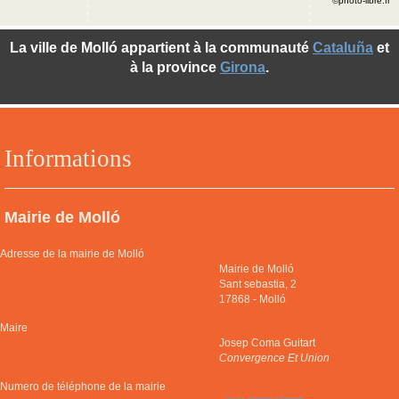
©photo-libre.fr
La ville de Molló appartient à la communauté
Cataluña
et
à la province
Girona
.
Informations
Mairie de Molló
Adresse de la mairie de Molló
Mairie de Molló
Sant sebastia, 2
17868
-
Molló
Maire
Josep Coma Guitart
Convergence Et Union
Numero de téléphone de la mairie