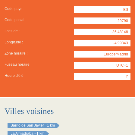
Code pays :
ES
Code postal :
29790
Latitude :
36.48148
Longitude :
-4.99343
Zone horaire :
Europe/Madrid
Fuseau horaire :
UTC+1
Heure d'été :
Y
Villes voisines
Barrio de San Javier
~1 km
La Almadraba
~1 km