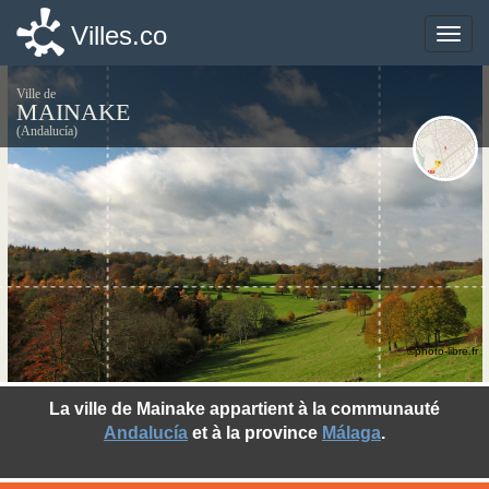
Villes.co
Villes.co
Toggle
Toggle
naviga
naviga
Ville de
MAINAKE
(Andalucía)
©photo-libre.fr
La ville de Mainake appartient à la communauté
Andalucía
et à la province
Málaga
.