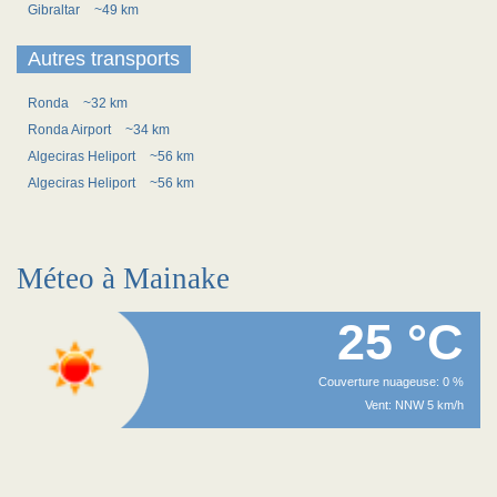
Gibraltar
~49 km
Autres transports
Ronda
~32 km
Ronda Airport
~34 km
Algeciras Heliport
~56 km
Algeciras Heliport
~56 km
Méteo à Mainake
25 °C
Couverture nuageuse: 0 %
Vent: NNW 5 km/h