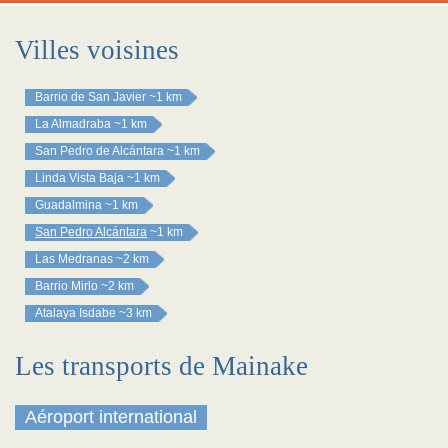
Villes voisines
Barrio de San Javier
~1 km
La Almadraba
~1 km
San Pedro de Alcántara
~1 km
Linda Vista Baja
~1 km
Guadalmina
~1 km
San Pedro Alcántara
~1 km
Las Medranas
~2 km
Barrio Mirlo
~2 km
Atalaya Isdabe
~3 km
Les transports de Mainake
Aéroport international