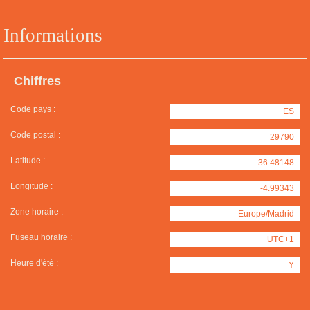
Informations
Chiffres
Code pays :
ES
Code postal :
29790
Latitude :
36.48148
Longitude :
-4.99343
Zone horaire :
Europe/Madrid
Fuseau horaire :
UTC+1
Heure d'été :
Y