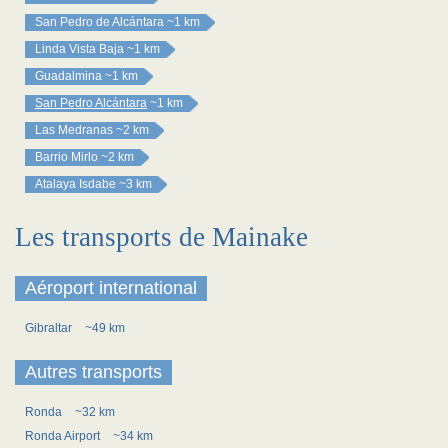
San Pedro de Alcántara
~1 km
Linda Vista Baja
~1 km
Guadalmina
~1 km
San Pedro Alcántara
~1 km
Las Medranas
~2 km
Barrio Mirlo
~2 km
Atalaya Isdabe
~3 km
Les transports de Mainake
Aéroport international
Gibraltar
~49 km
Autres transports
Ronda
~32 km
Ronda Airport
~34 km