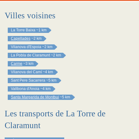
Villes voisines
La Torre Baixa
~1 km
Capellades
~2 km
Vilanova d'Espoia
~2 km
La Pobla de Claramunt
~2 km
Carme
~3 km
Vilanova del Camí
~4 km
Sant Pere Sacarrera
~5 km
Vallbona d'Anoia
~4 km
Santa Margarida de Montbui
~5 km
Les transports de La Torre de
Claramunt