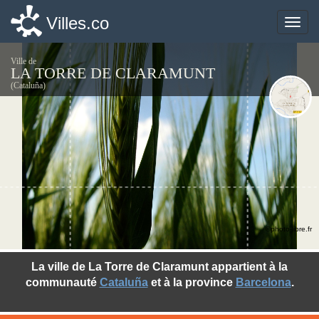
Villes.co
Villes.co
Toggle
Toggle
naviga
naviga
Ville de
LA TORRE DE CLARAMUNT
(Cataluña)
©photo-libre.fr
La ville de La Torre de Claramunt appartient à la
communauté
Cataluña
et à la province
Barcelona
.