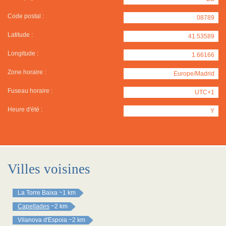
Code postal :
08789
Latitude :
41.53589
Longitude :
1.66166
Zone horaire :
Europe/Madrid
Fuseau horaire :
UTC+1
Heure d'été :
Y
Villes voisines
La Torre Baixa
~1 km
Capellades
~2 km
Vilanova d'Espoia
~2 km