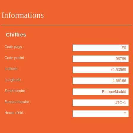
Informations
Chiffres
Code pays :
ES
Code postal :
08789
Latitude :
41.53589
Longitude :
1.66166
Zone horaire :
Europe/Madrid
Fuseau horaire :
UTC+1
Heure d'été :
Y