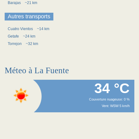
Barajas
~21 km
Autres transports
Cuatro Vientos
~14 km
Getafe
~24 km
Torrejon
~32 km
Méteo à La Fuente
34 °C
Couverture nuageuse: 0 %
Vent: WSW 5 km/h