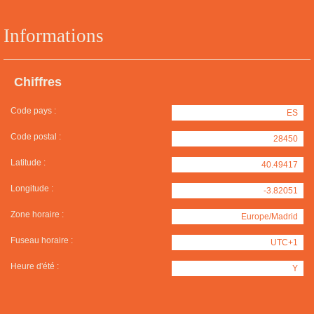
Informations
Chiffres
Code pays :
ES
Code postal :
28450
Latitude :
40.49417
Longitude :
-3.82051
Zone horaire :
Europe/Madrid
Fuseau horaire :
UTC+1
Heure d'été :
Y