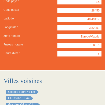
Code pays :
ES
Code postal :
28450
Latitude :
40.49417
Longitude :
-3.82051
Zone horaire :
Europe/Madrid
Fuseau horaire :
UTC+1
Heure d'été :
Y
Villes voisines
Colonia Fabra
~1 km
El Castillo
~1 km
Grandes Valles
~1 km