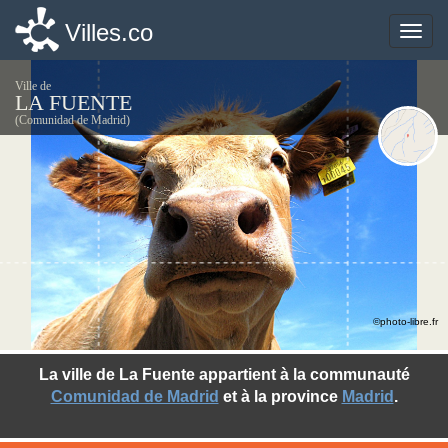
Villes.co
Villes.co
Toggle
Toggle
naviga
naviga
Ville de
LA FUENTE
(Comunidad de Madrid)
©photo-libre.fr
La ville de La Fuente appartient à la communauté
Comunidad de Madrid
et à la province
Madrid
.