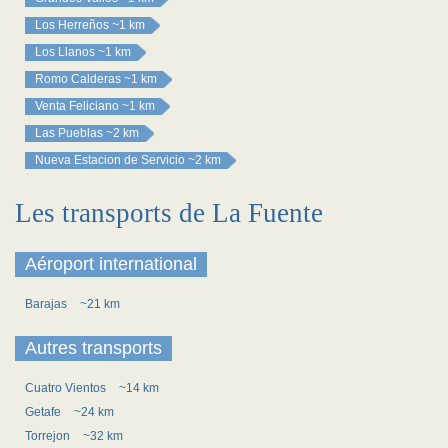
Los Herreños
~1 km
Los Llanos
~1 km
Romo Calderas
~1 km
Venta Feliciano
~1 km
Las Pueblas
~2 km
Nueva Estacion de Servicio
~2 km
Les transports de La Fuente
Aéroport international
Barajas
~21 km
Autres transports
Cuatro Vientos
~14 km
Getafe
~24 km
Torrejon
~32 km