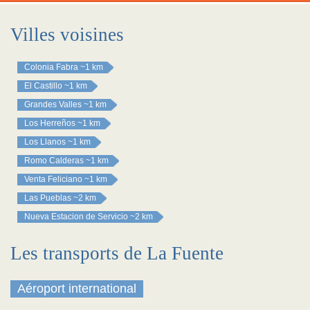
Villes voisines
Colonia Fabra
~1 km
El Castillo
~1 km
Grandes Valles
~1 km
Los Herreños
~1 km
Los Llanos
~1 km
Romo Calderas
~1 km
Venta Feliciano
~1 km
Las Pueblas
~2 km
Nueva Estacion de Servicio
~2 km
Les transports de La Fuente
Aéroport international