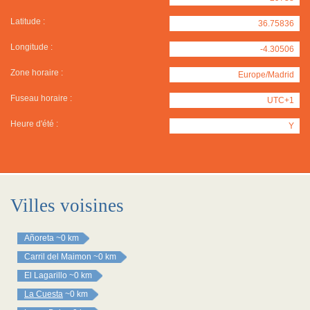
Latitude :
36.75836
Longitude :
-4.30506
Zone horaire :
Europe/Madrid
Fuseau horaire :
UTC+1
Heure d'été :
Y
Villes voisines
Añoreta
~0 km
Carril del Maimon
~0 km
El Lagarillo
~0 km
La Cuesta
~0 km