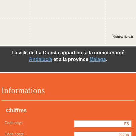
©photo-libre.fr
La ville de La Cuesta appartient à la communauté
Andalucía
et à la province
Málaga
.
Informations
Chiffres
Code pays :
ES
Code postal :
29738