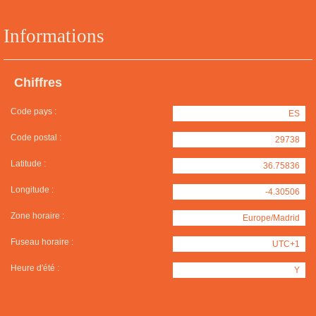
Informations
Chiffres
Code pays :
ES
Code postal :
29738
Latitude :
36.75836
Longitude :
-4.30506
Zone horaire :
Europe/Madrid
Fuseau horaire :
UTC+1
Heure d'été :
Y