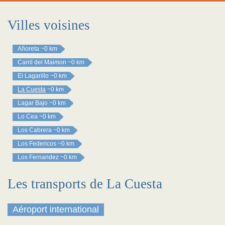
Villes voisines
Añoreta
~0 km
Carril del Maimon
~0 km
El Lagarillo
~0 km
La Cuesta
~0 km
Lagar Bajo
~0 km
Lo Cea
~0 km
Los Cabrera
~0 km
Los Federicos
~0 km
Los Fernandez
~0 km
Les transports de La Cuesta
Aéroport international