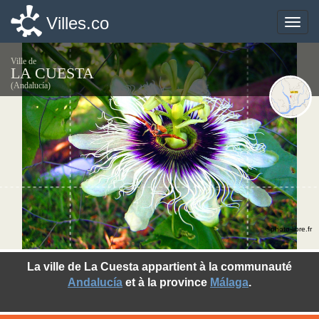
Villes.co
Villes.co
Toggle
Toggle
naviga
naviga
Ville de
LA CUESTA
(Andalucía)
©photo-libre.fr
La ville de La Cuesta appartient à la communauté
Andalucía
et à la province
Málaga
.