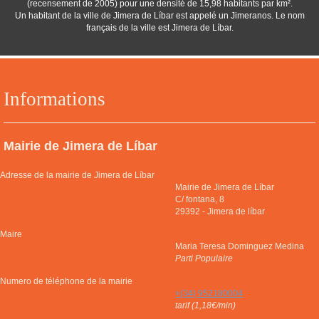
(recensement de 2005) pour une densité de 15,98 habitants par km².
Un habitant de la ville de Jimera de Líbar est appelé un Jimeranos. Le nom
français de la ville est Jimera de Líbar.
Informations
Mairie de Jimera de Líbar
Adresse de la mairie de Jimera de Líbar
Mairie de Jimera de Líbar
C/ fontana, 8
29392
-
Jimera de líbar
Maire
Maria Teresa Dominguez Medina
Parti Populaire
Numero de téléphone de la mairie
+(34) 952180004
tarif (1,18€/min)