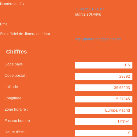
Numéro de fax
+(34) 952180107
tarif (1,18€/min)
Email
Site officiel de Jimera de Líbar
http://jimeralibar@sopde.es
Chiffres
Code pays :
ES
Code postal :
29392
Latitude :
36.65203
Longitude :
-5.27345
Zone horaire :
Europe/Madrid
Fuseau horaire :
UTC+1
Heure d'été :
Y