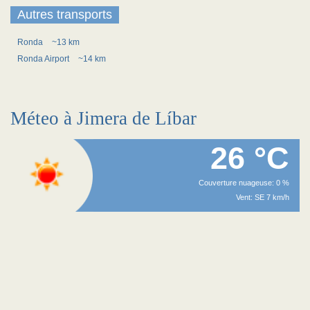
Autres transports
Ronda
~13 km
Ronda Airport
~14 km
Méteo à Jimera de Líbar
26 °C
Couverture nuageuse: 0 %
Vent: SE 7 km/h