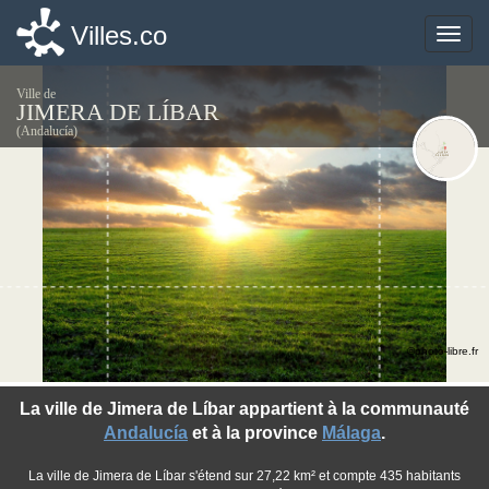
Villes.co
Villes.co
Toggle
Toggle
naviga
naviga
Ville de
JIMERA DE LÍBAR
(Andalucía)
©photo-libre.fr
La ville de Jimera de Líbar appartient à la communauté
Andalucía
et à la province
Málaga
.
La ville de Jimera de Líbar s'étend sur 27,22 km² et compte 435 habitants