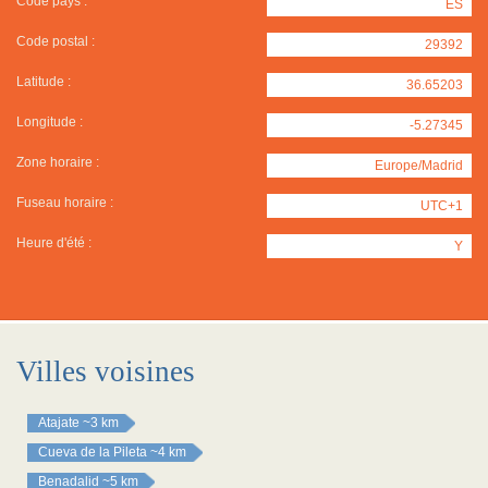
Code pays :
ES
Code postal :
29392
Latitude :
36.65203
Longitude :
-5.27345
Zone horaire :
Europe/Madrid
Fuseau horaire :
UTC+1
Heure d'été :
Y
Villes voisines
Atajate
~3 km
Cueva de la Pileta
~4 km
Benadalid
~5 km