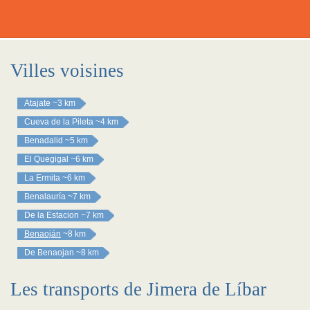
Villes voisines
Atajate
~3 km
Cueva de la Pileta
~4 km
Benadalid
~5 km
El Quegigal
~6 km
La Ermita
~6 km
Benalauría
~7 km
De la Estacion
~7 km
Benaoján
~8 km
De Benaojan
~8 km
Les transports de Jimera de Líbar