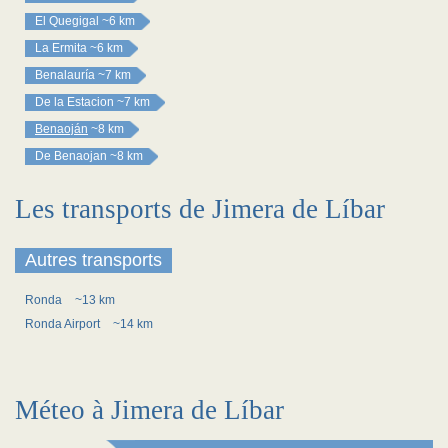
El Quegigal
~6 km
La Ermita
~6 km
Benalauría
~7 km
De la Estacion
~7 km
Benaoján
~8 km
De Benaojan
~8 km
Les transports de Jimera de Líbar
Autres transports
Ronda
~13 km
Ronda Airport
~14 km
Méteo à Jimera de Líbar