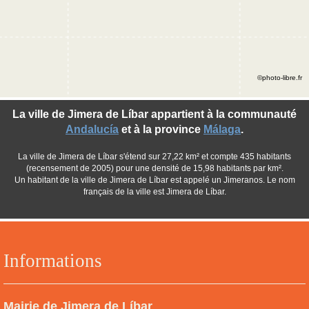
©photo-libre.fr
La ville de Jimera de Líbar appartient à la communauté
Andalucía
et à la province
Málaga
.
La ville de Jimera de Líbar s'étend sur 27,22 km² et compte 435 habitants
(recensement de 2005) pour une densité de 15,98 habitants par km².
Un habitant de la ville de Jimera de Líbar est appelé un Jimeranos. Le nom
français de la ville est Jimera de Líbar.
Informations
Mairie de Jimera de Líbar