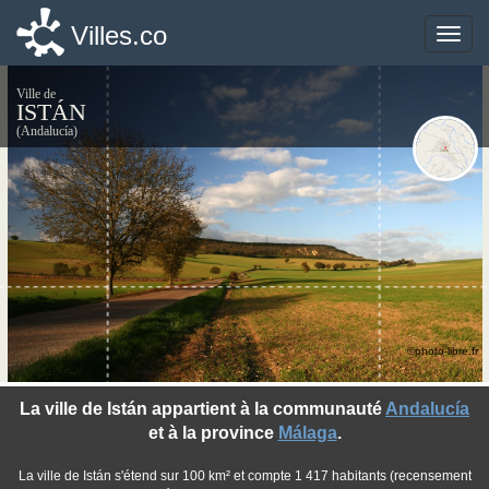
Villes.co
Villes.co
Toggle
Toggle
naviga
naviga
Ville de
ISTÁN
(Andalucía)
©photo-libre.fr
La ville de Istán appartient à la communauté
Andalucía
et à la province
Málaga
.
La ville de Istán s'étend sur 100 km² et compte 1 417 habitants (recensement