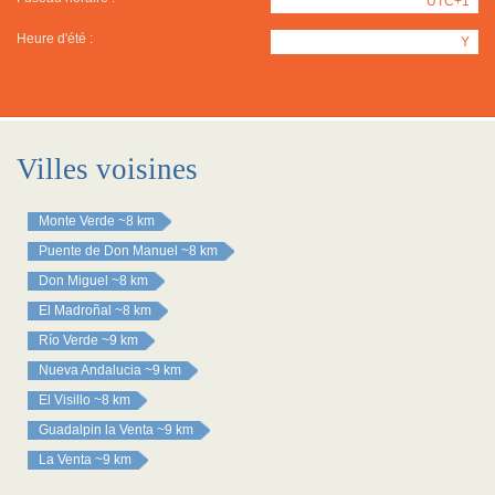
UTC+1
Heure d'été :
Y
Villes voisines
Monte Verde
~8 km
Puente de Don Manuel
~8 km
Don Miguel
~8 km
El Madroñal
~8 km
Río Verde
~9 km
Nueva Andalucia
~9 km
El Visillo
~8 km
Guadalpin la Venta
~9 km
La Venta
~9 km