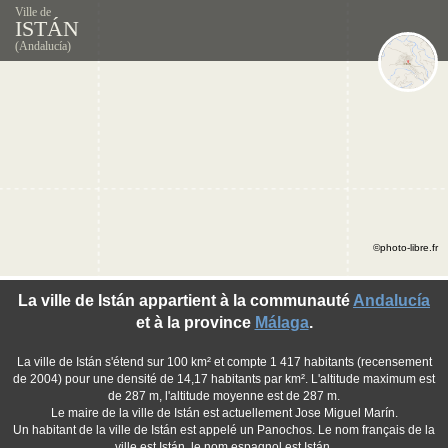
Ville de
ISTÁN
(Andalucía)
©photo-libre.fr
La ville de Istán appartient à la communauté
Andalucía
et à la province
Málaga
.
La ville de Istán s'étend sur 100 km² et compte 1 417 habitants (recensement
de 2004) pour une densité de 14,17 habitants par km². L'altitude maximum est
de 287 m, l'altitude moyenne est de 287 m.
Le maire de la ville de Istán est actuellement Jose Miguel Marín.
Un habitant de la ville de Istán est appelé un Panochos. Le nom français de la
ville est Istán, le nom espagnol est Istán.