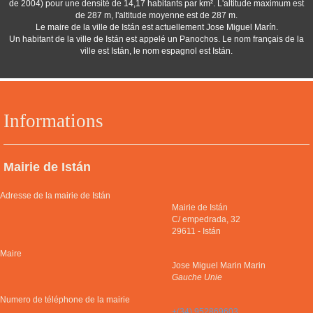
de 2004) pour une densité de 14,17 habitants par km². L'altitude maximum est
de 287 m, l'altitude moyenne est de 287 m.
Le maire de la ville de Istán est actuellement Jose Miguel Marín.
Un habitant de la ville de Istán est appelé un Panochos. Le nom français de la
ville est Istán, le nom espagnol est Istán.
Informations
Mairie de Istán
Adresse de la mairie de Istán
Mairie de Istán
C/ empedrada, 32
29611
-
Istán
Maire
Jose Miguel Marin Marin
Gauche Unie
Numero de téléphone de la mairie
+(34) 952869603