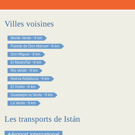
Villes voisines
Monte Verde
~8 km
Puente de Don Manuel
~8 km
Don Miguel
~8 km
El Madroñal
~8 km
Río Verde
~9 km
Nueva Andalucia
~9 km
El Visillo
~8 km
Guadalpin la Venta
~9 km
La Venta
~9 km
Les transports de Istán
Aéroport international