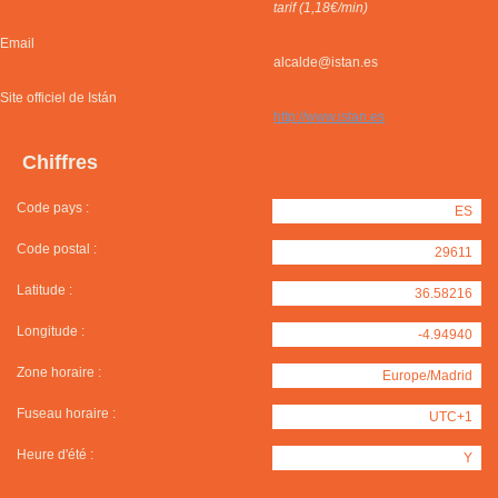
tarif (1,18€/min)
Email
alcalde@istan.es
Site officiel de Istán
http://www.istan.es
Chiffres
Code pays :
ES
Code postal :
29611
Latitude :
36.58216
Longitude :
-4.94940
Zone horaire :
Europe/Madrid
Fuseau horaire :
UTC+1
Heure d'été :
Y