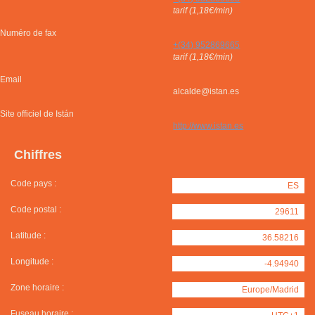
tarif (1,18€/min)
Numéro de fax
+(34) 952869665
tarif (1,18€/min)
Email
alcalde@istan.es
Site officiel de Istán
http://www.istan.es
Chiffres
Code pays :
ES
Code postal :
29611
Latitude :
36.58216
Longitude :
-4.94940
Zone horaire :
Europe/Madrid
Fuseau horaire :