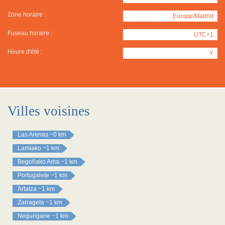
Zone horaire :
Europe/Madrid
Fuseau horaire :
UTC+1
Heure d'été :
Y
Villes voisines
Las Arenas
~0 km
Lamiako
~1 km
Begoñako Ama
~1 km
Portugalete
~1 km
Artatza
~1 km
Zarrageta
~1 km
Negurigane
~1 km