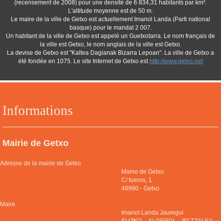
(recensement de 2008) pour une densité de 6 834,31 habitants par km².
L'altitude moyenne est de 50 m.
Le maire de la ville de Getxo est actuellement Imanol Landa (Parti national
basque) pour le mandat 2 007.
Un habitant de la ville de Getxo est appelé un Guetxotarra. Le nom français de
la ville est Getxo, le nom anglais de la ville est Getxo.
La devise de Getxo est "Kaltea Dagianak Bizarra Lepoan". La ville de Getxo a
été fondée en 1075. Le site Internet de Getxo est
http://www.getxo.net
Informations
Mairie de Getxo
Adresse de la mairie de Getxo
Mairie de Getxo
C/ fueros, 1
48990
-
Getxo
Maire
Imanol Landa Jauregui