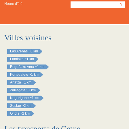
Heure d'été :
Y
Villes voisines
Las Arenas
~0 km
Lamiako
~1 km
Begoñako Ama
~1 km
Portugalete
~1 km
Artatza
~1 km
Zarrageta
~1 km
Negurigane
~1 km
Sestao
~2 km
Ondiz
~2 km
Les transports de Getxo