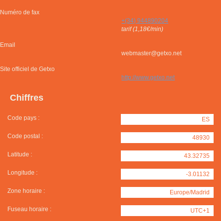
Numéro de fax
+(34) 944890204
tarif (1,18€/min)
Email
webmaster@getxo.net
Site officiel de Getxo
http://www.getxo.net
Chiffres
Code pays :
ES
Code postal :
48930
Latitude :
43.32735
Longitude :
-3.01132
Zone horaire :
Europe/Madrid
Fuseau horaire :
UTC+1