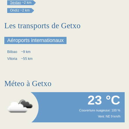
Sestao
~2 km
Ondiz
~2 km
Les transports de Getxo
Aéroports internationaux
Bilbao
~9 km
Vitoria
~55 km
Méteo à Getxo
23 °C
Couverture nuageuse: 100 %
Vent: NE 9 km/h