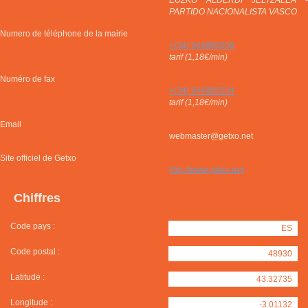
EUZKO ALDERDI JELTZALEA -
PARTIDO NACIONALISTA VASCO
Numero de téléphone de la mairie
+(34) 944890200
tarif (1,18€/min)
Numéro de fax
+(34) 944890204
tarif (1,18€/min)
Email
webmaster@getxo.net
Site officiel de Getxo
http://www.getxo.net
Chiffres
Code pays :
ES
Code postal :
48930
Latitude :
43.32735
Longitude :
-3.01132