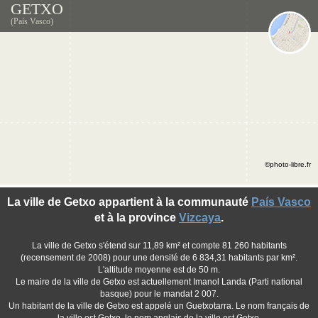
GETXO
(País Vasco)
©photo-libre.fr
La ville de Getxo appartient à la communauté
País Vasco
et à la province
Vizcaya
.
La ville de Getxo s'étend sur 11,89 km² et compte 81 260 habitants
(recensement de 2008) pour une densité de 6 834,31 habitants par km².
L'altitude moyenne est de 50 m.
Le maire de la ville de Getxo est actuellement Imanol Landa (Parti national
basque) pour le mandat 2 007.
Un habitant de la ville de Getxo est appelé un Guetxotarra. Le nom français de