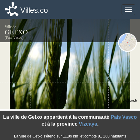
Villes.co
Villes.co
Toggle
Toggle
naviga
naviga
Ville de
GETXO
(País Vasco)
©photo-libre.fr
La ville de Getxo appartient à la communauté
País Vasco
et à la province
Vizcaya
.
La ville de Getxo s'étend sur 11,89 km² et compte 81 260 habitants