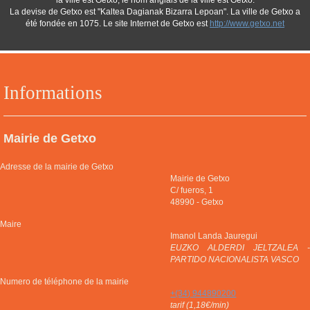
la ville est Getxo, le nom anglais de la ville est Getxo.
La devise de Getxo est "Kaltea Dagianak Bizarra Lepoan". La ville de Getxo a
été fondée en 1075. Le site Internet de Getxo est
http://www.getxo.net
Informations
Mairie de Getxo
Adresse de la mairie de Getxo
Mairie de Getxo
C/ fueros, 1
48990
-
Getxo
Maire
Imanol Landa Jauregui
EUZKO ALDERDI JELTZALEA -
PARTIDO NACIONALISTA VASCO
Numero de téléphone de la mairie
+(34) 944890200
tarif (1,18€/min)