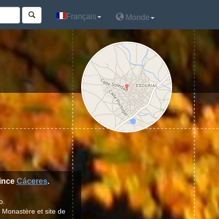
Français
Français
Monde
Monde
vince
Cáceres
.
o.
t Monastère et site de