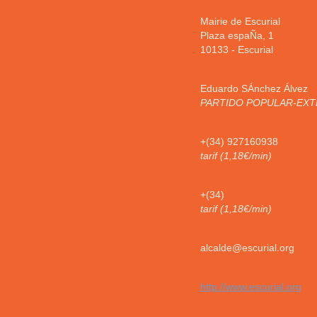
Mairie de Escurial
Plaza espaÑa, 1
10133
-
Escurial
Eduardo SÁnchez Álvez
PARTIDO POPULAR-EX
+(34) 927160938
tarif (1,18€/min)
+(34)
tarif (1,18€/min)
alcalde@escurial.org
http://www.escurial.org