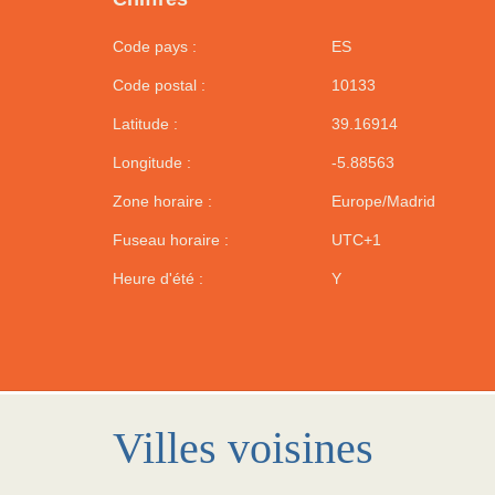
Code pays :
ES
Code postal :
10133
Latitude :
39.16914
Longitude :
-5.88563
Zone horaire :
Europe/Madrid
Fuseau horaire :
UTC+1
Heure d'été :
Y
Villes voisines