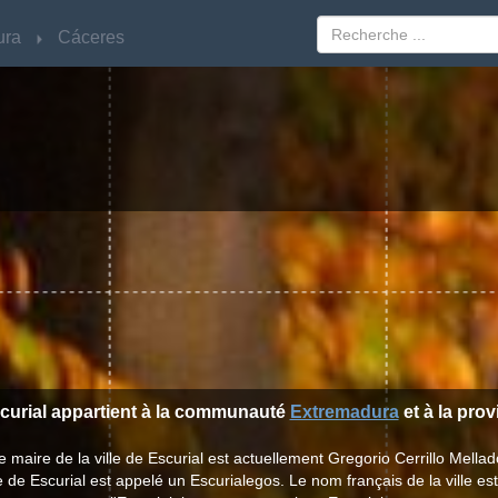
ura
ura
Cáceres
Cáceres
scurial appartient à la communauté
Extremadura
et à la pro
e maire de la ville de Escurial est actuellement Gregorio Cerrillo Mellad
le de Escurial est appelé un Escurialegos. Le nom français de la ville es