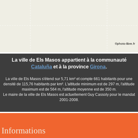
©photo-libre.fr
La ville de Els Masos appartient à la communauté
Cataluña
et à la province
Girona
.
La ville de Els Masos s'étend sur 5,71 km² et compte 661 habitants pour une
densité de 115,76 habitants par km². L'altitude minimum est de 297 m, l'altitude
maximum est de 564 m, l'altitude moyenne est de 350 m.
Le maire de la ville de Els Masos est actuellement Guy Cassoly pour le mandat
2001-2008.
Informations