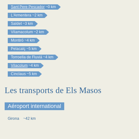
Sant Pere Pescador
~0 km
L'Armentera
~2 km
Saldet
~3 km
Vilamacolum
~2 km
Montiró
~4 km
Pelacalç
~5 km
Torroella de Fluviá
~4 km
Vilacolum
~4 km
Cinclaus
~5 km
Les transports de Els Masos
Aéroport international
Girona
~42 km