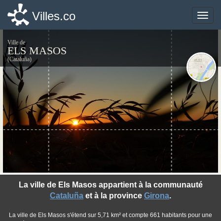
Villes.co
Villes.co
Toggle
Toggle
naviga
naviga
Ville de
ELS MASOS
(Cataluña)
©photo-libre.fr
La ville de Els Masos appartient à la communauté
Cataluña
et à la province
Girona
.
La ville de Els Masos s'étend sur 5,71 km² et compte 661 habitants pour une