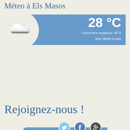
Méteo à Els Masos
28 °C
Couverture nuageuse: 46 %
Vent: WNW 5 km/h
Rejoignez-nous !