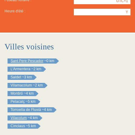
Fuseau horaire :
UTC+1
Heure d'été :
Y
Villes voisines
Sant Pere Pescador
~0 km
L'Armentera
~2 km
Saldet
~3 km
Vilamacolum
~2 km
Montiró
~4 km
Pelacalç
~5 km
Torroella de Fluviá
~4 km
Vilacolum
~4 km
Cinclaus
~5 km