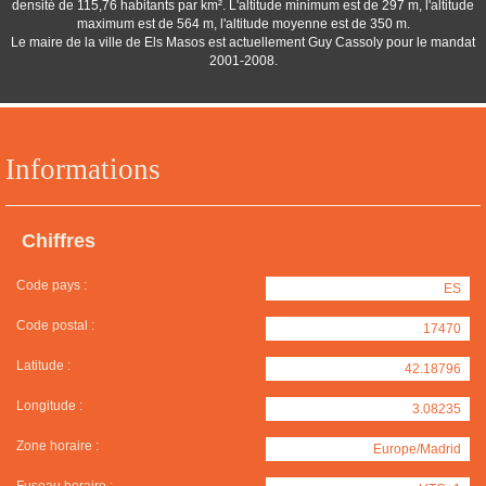
densité de 115,76 habitants par km². L'altitude minimum est de 297 m, l'altitude
maximum est de 564 m, l'altitude moyenne est de 350 m.
Le maire de la ville de Els Masos est actuellement Guy Cassoly pour le mandat
2001-2008.
Informations
Chiffres
Code pays :
ES
Code postal :
17470
Latitude :
42.18796
Longitude :
3.08235
Zone horaire :
Europe/Madrid