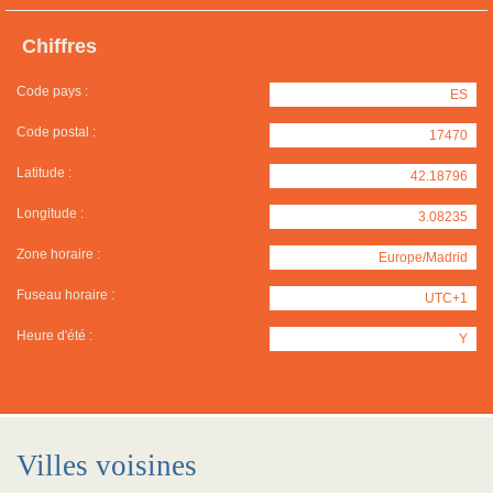
Chiffres
Code pays :
ES
Code postal :
17470
Latitude :
42.18796
Longitude :
3.08235
Zone horaire :
Europe/Madrid
Fuseau horaire :
UTC+1
Heure d'été :
Y
Villes voisines