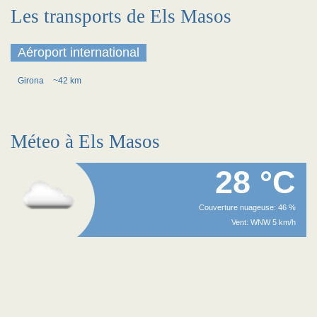
Les transports de Els Masos
Aéroport international
Girona
~42 km
Méteo à Els Masos
28 °C
Couverture nuageuse: 46 %
Vent: WNW 5 km/h