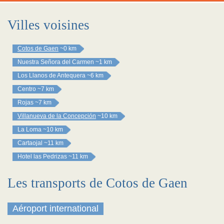
Villes voisines
Cotos de Gaen
~0 km
Nuestra Señora del Carmen
~1 km
Los Llanos de Antequera
~6 km
Centro
~7 km
Rojas
~7 km
Villanueva de la Concepción
~10 km
La Loma
~10 km
Cartaojal
~11 km
Hotel las Pedrizas
~11 km
Les transports de Cotos de Gaen
Aéroport international