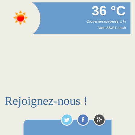
36 °C
Couverture nuageuse: 1 %
Vent: SSW 11 km/h
Rejoignez-nous !