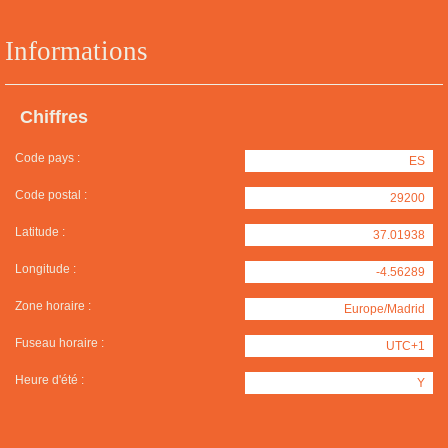
Informations
Chiffres
Code pays :
ES
Code postal :
29200
Latitude :
37.01938
Longitude :
-4.56289
Zone horaire :
Europe/Madrid
Fuseau horaire :
UTC+1
Heure d'été :
Y