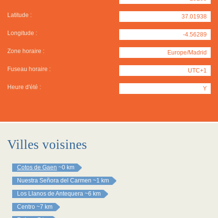
Latitude :
37.01938
Longitude :
-4.56289
Zone horaire :
Europe/Madrid
Fuseau horaire :
UTC+1
Heure d'été :
Y
Villes voisines
Cotos de Gaen
~0 km
Nuestra Señora del Carmen
~1 km
Los Llanos de Antequera
~6 km
Centro
~7 km