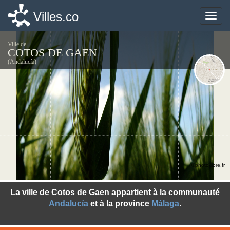
Villes.co
Villes.co
Toggle
Toggle
naviga
naviga
Ville de
COTOS DE GAEN
(Andalucía)
©photo-libre.fr
La ville de Cotos de Gaen appartient à la communauté
Andalucía
et à la province
Málaga
.