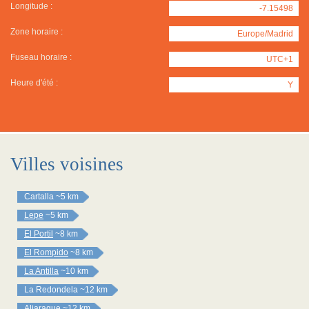
Longitude :
-7.15498
Zone horaire :
Europe/Madrid
Fuseau horaire :
UTC+1
Heure d'été :
Y
Villes voisines
Cartalla
~5 km
Lepe
~5 km
El Portil
~8 km
El Rompido
~8 km
La Antilla
~10 km
La Redondela
~12 km
Aljaraque
~12 km