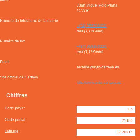
Maire
Juan Miguel Polo Plana
I.C.A.R.
Numero de téléphone de la mairie
+(34) 959390000
tarif (1,18€/min)
Numéro de fax
+(34) 959390220
tarif (1,18€/min)
Email
alcalde@ayto-cartaya.es
Site officiel de Cartaya
http://www.ayto-cartaya.es
Chiffres
Code pays :
ES
Code postal :
21450
Latitude :
37.28314