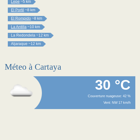
Lepe
~5 km
El Portil
~8 km
El Rompido
~8 km
La Antilla
~10 km
La Redondela
~12 km
Aljaraque
~12 km
Méteo à Cartaya
30 °C
Couverture nuageuse: 42 %
Vent: NW 17 km/h