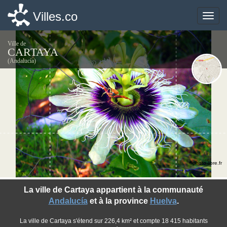
Villes.co
Villes.co
Toggle
Toggle
naviga
naviga
Ville de
CARTAYA
(Andalucía)
©photo-libre.fr
La ville de Cartaya appartient à la communauté
Andalucía
et à la province
Huelva
.
La ville de Cartaya s'étend sur 226,4 km² et compte 18 415 habitants