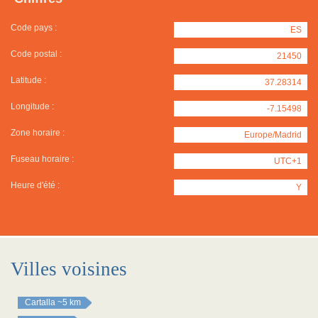
Code pays :
ES
Code postal :
21450
Latitude :
37.28314
Longitude :
-7.15498
Zone horaire :
Europe/Madrid
Fuseau horaire :
UTC+1
Heure d'été :
Y
Villes voisines
Cartalla
~5 km