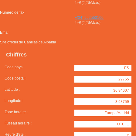
tarif (1,18€/min)
Numéro de fax
+(34) 952553100
tarif (1,18€/min)
Email
Site officiel de Canillas de Albaida
Chiffres
Code pays :
ES
Code postal :
29755
Latitude :
36.84607
Longitude :
-3.98759
Zone horaire :
Europe/Madrid
Fuseau horaire :
UTC+1
Heure d'été :
Y