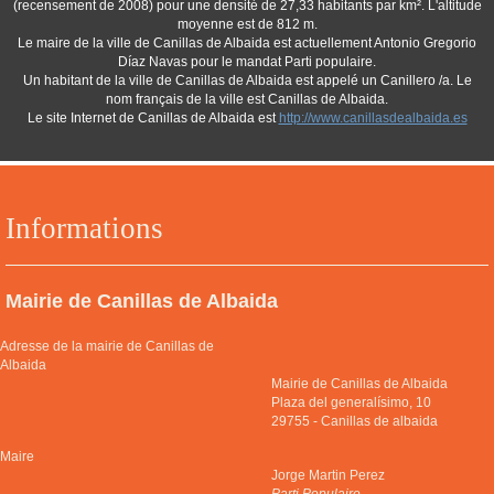
(recensement de 2008) pour une densité de 27,33 habitants par km². L'altitude
moyenne est de 812 m.
Le maire de la ville de Canillas de Albaida est actuellement Antonio Gregorio
Díaz Navas pour le mandat Parti populaire.
Un habitant de la ville de Canillas de Albaida est appelé un Canillero /a. Le
nom français de la ville est Canillas de Albaida.
Le site Internet de Canillas de Albaida est
http://www.canillasdealbaida.es
Informations
Mairie de Canillas de Albaida
Adresse de la mairie de Canillas de
Albaida
Mairie de Canillas de Albaida
Plaza del generalísimo, 10
29755
-
Canillas de albaida
Maire
Jorge Martin Perez