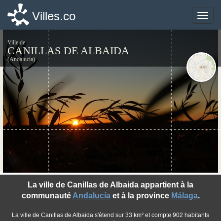
Villes.co
Villes.co
Toggle
Toggle
naviga
naviga
Ville de
CANILLAS DE ALBAIDA
(Andalucía)
©photo-libre.fr
La ville de Canillas de Albaida appartient à la
communauté
Andalucía
et à la province
Málaga
.
La ville de Canillas de Albaida s'étend sur 33 km² et compte 902 habitants