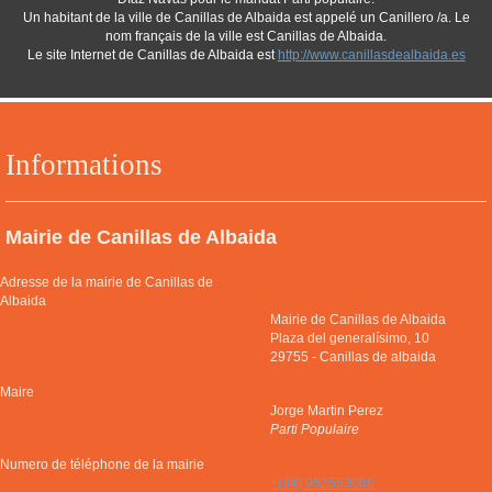
Un habitant de la ville de Canillas de Albaida est appelé un Canillero /a. Le
nom français de la ville est Canillas de Albaida.
Le site Internet de Canillas de Albaida est
http://www.canillasdealbaida.es
Informations
Mairie de Canillas de Albaida
Adresse de la mairie de Canillas de
Albaida
Mairie de Canillas de Albaida
Plaza del generalísimo, 10
29755
-
Canillas de albaida
Maire
Jorge Martin Perez
Parti Populaire
Numero de téléphone de la mairie
+(34) 952553006