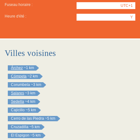
Fuseau horaire :
UTC+1
Heure d'été :
Y
Villes voisines
Árchez
~1 km
Cómpeta
~2 km
Corumbela
~3 km
Salares
~3 km
Sedella
~4 km
Cajicillo
~5 km
Cerro de las Piedra
~5 km
Cruzadilla
~5 km
El Espigon
~5 km