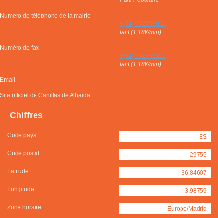
Parti Populaire
Numero de téléphone de la mairie
+(34) 952553006
tarif (1,18€/min)
Numéro de fax
+(34) 952553100
tarif (1,18€/min)
Email
Site officiel de Canillas de Albaida
Chiffres
Code pays :
ES
Code postal :
29755
Latitude :
36.84607
Longitude :
-3.98759
Zone horaire :
Europe/Madrid