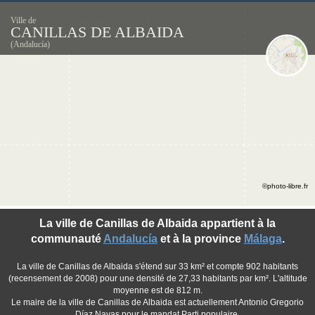
Ville de
CANILLAS DE ALBAIDA
(Andalucía)
©photo-libre.fr
La ville de Canillas de Albaida appartient à la
communauté
Andalucía
et à la province
Málaga
.
La ville de Canillas de Albaida s'étend sur 33 km² et compte 902 habitants
(recensement de 2008) pour une densité de 27,33 habitants par km². L'altitude
moyenne est de 812 m.
Le maire de la ville de Canillas de Albaida est actuellement Antonio Gregorio
Díaz Navas pour le mandat Parti populaire.