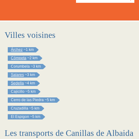
Villes voisines
Árchez
~1 km
Cómpeta
~2 km
Corumbela
~3 km
Salares
~3 km
Sedella
~4 km
Cajicillo
~5 km
Cerro de las Piedra
~5 km
Cruzadilla
~5 km
El Espigon
~5 km
Les transports de Canillas de Albaida