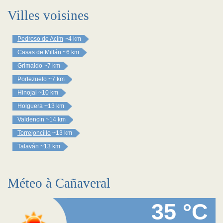
Villes voisines
Pedroso de Acim
~4 km
Casas de Millán
~6 km
Grimaldo
~7 km
Portezuelo
~7 km
Hinojal
~10 km
Holguera
~13 km
Valdencin
~14 km
Torrejoncillo
~13 km
Talaván
~13 km
Méteo à Cañaveral
35 °C