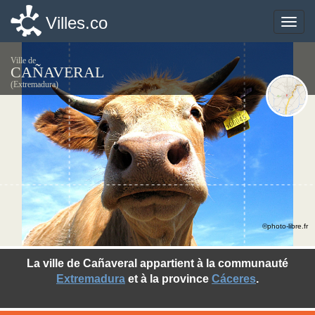
Villes.co
Villes.co
Toggle
Toggle
naviga
naviga
Ville de
CAÑAVERAL
(Extremadura)
©photo-libre.fr
La ville de Cañaveral appartient à la communauté
Extremadura
et à la province
Cáceres
.