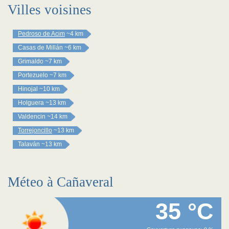
Villes voisines
Pedroso de Acim
~4 km
Casas de Millán
~6 km
Grimaldo
~7 km
Portezuelo
~7 km
Hinojal
~10 km
Holguera
~13 km
Valdencin
~14 km
Torrejoncillo
~13 km
Talaván
~13 km
Méteo à Cañaveral
35 °C