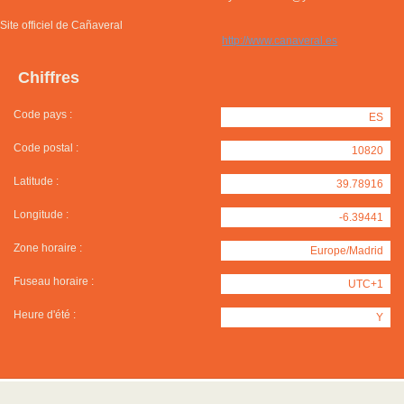
Site officiel de Cañaveral
http://www.canaveral.es
Chiffres
Code pays :
ES
Code postal :
10820
Latitude :
39.78916
Longitude :
-6.39441
Zone horaire :
Europe/Madrid
Fuseau horaire :
UTC+1
Heure d'été :
Y