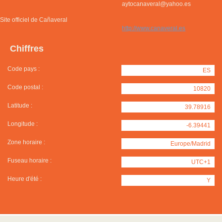
aytocanaveral@yahoo.es
Site officiel de Cañaveral
http://www.canaveral.es
Chiffres
Code pays :
ES
Code postal :
10820
Latitude :
39.78916
Longitude :
-6.39441
Zone horaire :
Europe/Madrid
Fuseau horaire :
UTC+1
Heure d'été :
Y