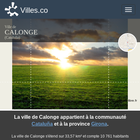
Villes.co
Villes.co
Toggle
Toggle
naviga
naviga
Ville de
CALONGE
(Cataluña)
©photo-libre.fr
La ville de Calonge appartient à la communauté
Cataluña
et à la province
Girona
.
La ville de Calonge s'étend sur 33,57 km² et compte 10 761 habitants