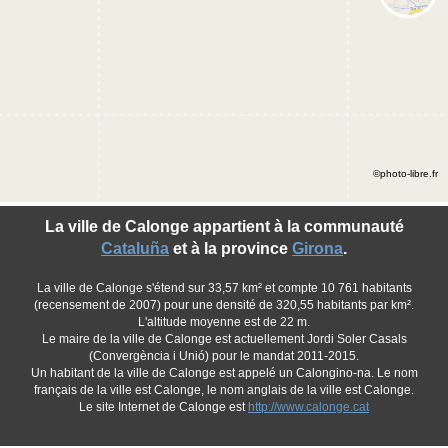
©photo-libre.fr
La ville de Calonge appartient à la communauté
Cataluña
et à la province
Girona
.
La ville de Calonge s'étend sur 33,57 km² et compte 10 761 habitants
(recensement de 2007) pour une densité de 320,55 habitants par km².
L'altitude moyenne est de 22 m.
Le maire de la ville de Calonge est actuellement Jordi Soler Casals
(Convergència i Unió) pour le mandat 2011-2015.
Un habitant de la ville de Calonge est appelé un Calongino-na. Le nom
français de la ville est Calonge, le nom anglais de la ville est Calonge.
Le site Internet de Calonge est
http://www.calonge.cat