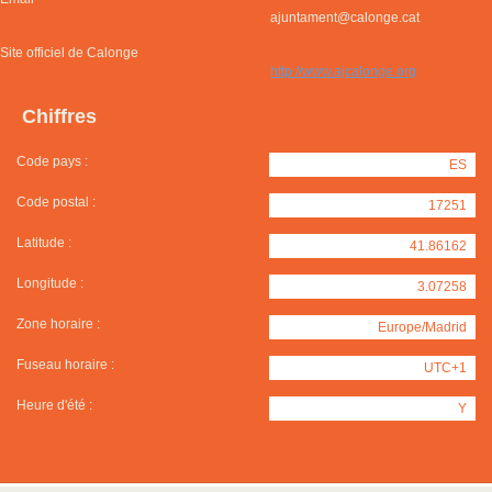
ajuntament@calonge.cat
Site officiel de Calonge
http://www.ajcalonge.org
Chiffres
Code pays :
ES
Code postal :
17251
Latitude :
41.86162
Longitude :
3.07258
Zone horaire :
Europe/Madrid
Fuseau horaire :
UTC+1
Heure d'été :
Y