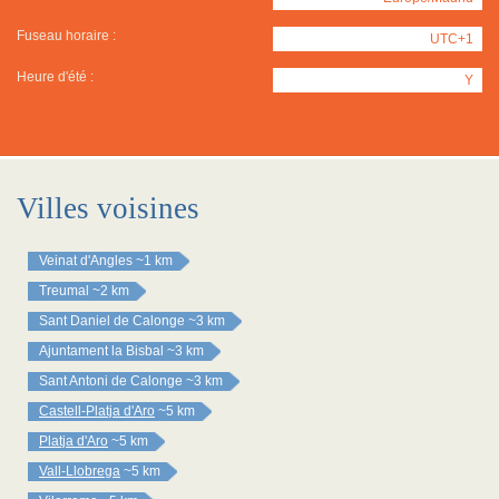
Fuseau horaire :
UTC+1
Heure d'été :
Y
Villes voisines
Veinat d'Angles
~1 km
Treumal
~2 km
Sant Daniel de Calonge
~3 km
Ajuntament la Bisbal
~3 km
Sant Antoni de Calonge
~3 km
Castell-Platja d'Aro
~5 km
Platja d'Aro
~5 km
Vall-Llobrega
~5 km