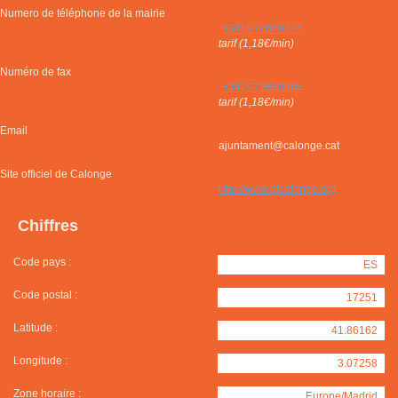
Numero de téléphone de la mairie
+(34) 972660375
tarif (1,18€/min)
Numéro de fax
+(34) 972660806
tarif (1,18€/min)
Email
ajuntament@calonge.cat
Site officiel de Calonge
http://www.ajcalonge.org
Chiffres
Code pays :
ES
Code postal :
17251
Latitude :
41.86162
Longitude :
3.07258
Zone horaire :
Europe/Madrid