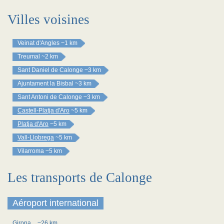
Villes voisines
Veinat d'Angles
~1 km
Treumal
~2 km
Sant Daniel de Calonge
~3 km
Ajuntament la Bisbal
~3 km
Sant Antoni de Calonge
~3 km
Castell-Platja d'Aro
~5 km
Platja d'Aro
~5 km
Vall-Llobrega
~5 km
Vilarroma
~5 km
Les transports de Calonge
Aéroport international
Girona
~26 km