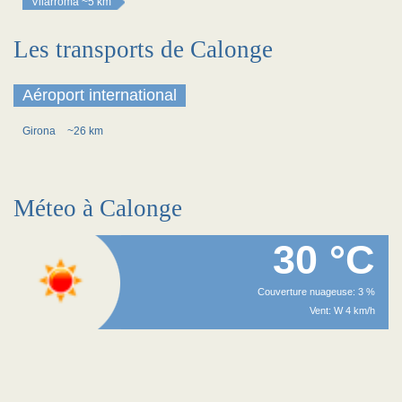
Vilarroma
~5 km
Les transports de Calonge
Aéroport international
Girona
~26 km
Méteo à Calonge
30 °C
Couverture nuageuse: 3 %
Vent: W 4 km/h