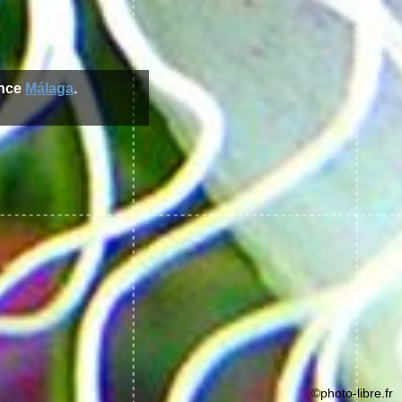
ince
Málaga
.
©photo-libre.fr