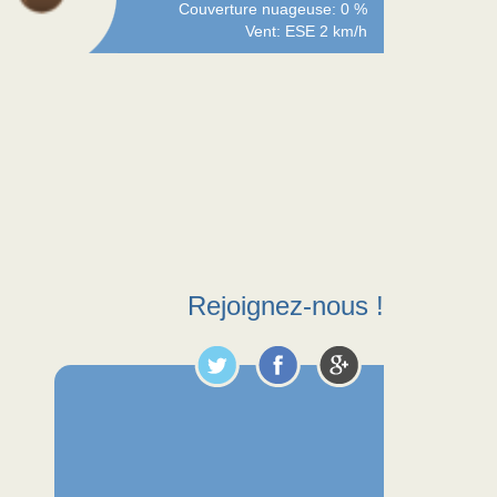
Couverture nuageuse: 0 %
Vent: ESE 2 km/h
Rejoignez-nous !