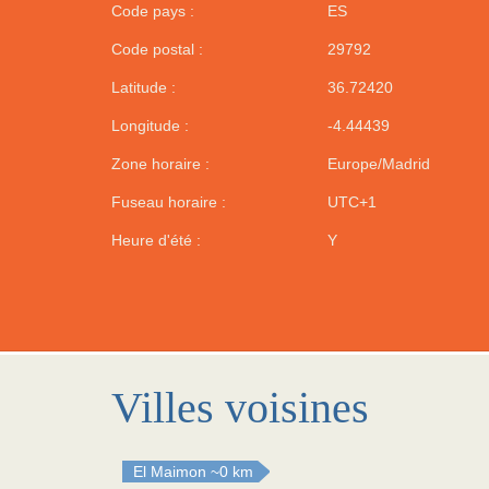
Code pays :
ES
Code postal :
29792
Latitude :
36.72420
Longitude :
-4.44439
Zone horaire :
Europe/Madrid
Fuseau horaire :
UTC+1
Heure d'été :
Y
Villes voisines
El Maimon
~0 km