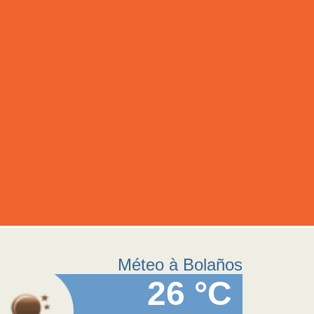
Méteo à Bolaños
26 °C