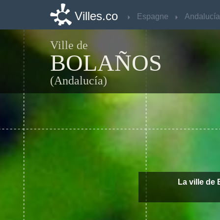
Villes.co
Villes.co
Espagne
Espagne
Andalucía
Andalucía
Ville de
BOLAÑOS
(Andalucía)
La ville d