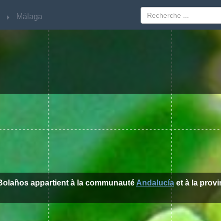
Málaga
Málaga
e Bolaños appartient à la communauté
Andalucía
et à la prov