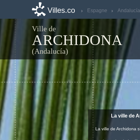
Villes.co
Villes.co
Espagne
Espagne
Andalucía
Andalucía
Ville de
ARCHIDONA
(Andalucía)
La ville de
La ville de Archidona