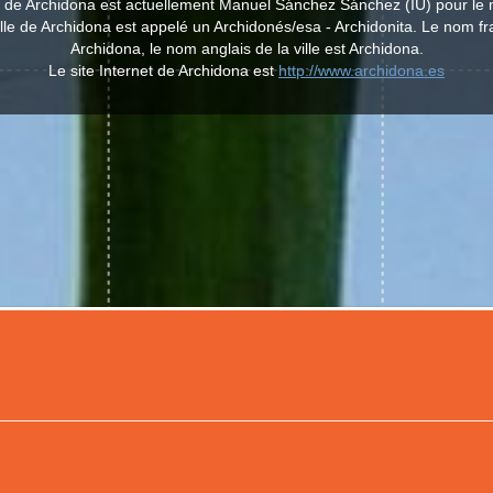
le de Archidona est actuellement Manuel Sánchez Sánchez (IU) pour l
ille de Archidona est appelé un Archidonés/esa - Archidonita. Le nom fran
Archidona, le nom anglais de la ville est Archidona.
Le site Internet de Archidona est
http://www.archidona.es