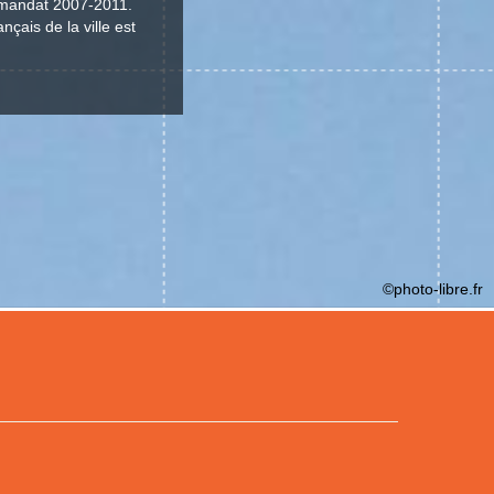
e mandat 2007-2011.
çais de la ville est
©photo-libre.fr