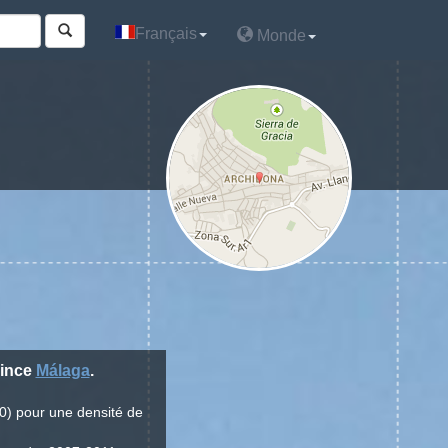
Français
Français
Monde
Monde
vince
Málaga
.
0) pour une densité de