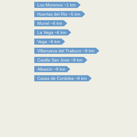
Los Morenos
~1 km
Huertas del Rio
~5 km
Muriel
~6 km
La Vega
~6 km
Vega
~6 km
Villanueva del Trabuco
~9 km
Casilla San Jose
~9 km
Albaicin
~9 km
Casas de Cordoba
~8 km