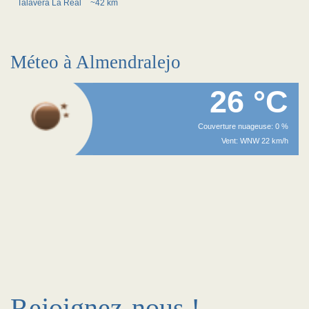
Talavera La Real
~42 km
Méteo à Almendralejo
26 °C
Couverture nuageuse: 0 %
Vent: WNW 22 km/h
Rejoignez-nous !