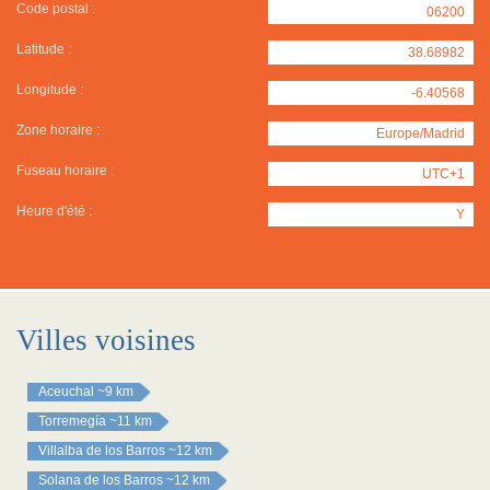
Code postal :
06200
Latitude :
38.68982
Longitude :
-6.40568
Zone horaire :
Europe/Madrid
Fuseau horaire :
UTC+1
Heure d'été :
Y
Villes voisines
Aceuchal
~9 km
Torremegía
~11 km
Villalba de los Barros
~12 km
Solana de los Barros
~12 km