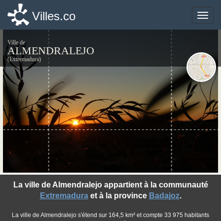
Villes.co
Villes.co
Toggle
Toggle
naviga
naviga
Ville de
ALMENDRALEJO
(Extremadura)
©photo-libre.fr
La ville de Almendralejo appartient à la communauté
Extremadura
et à la province
Badajoz
.
La ville de Almendralejo s'étend sur 164,5 km² et compte 33 975 habitants