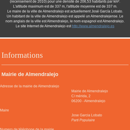
(recensement de 2010) pour une densité de 206,53 habitants par km².
L'altitude maximum est de 337 m, l'altitude moyenne est de 337 m.
Le maire de la ville de Almendralejo est actuellement José García Lobato.
Un habitant de la ville de Almendralejo est appelé un Almendralejense. Le
nom anglais de la ville est Almendralejo, le nom espagnol est Almendralejo.
Le site Internet de Almendralejo est
http://www.almendralejo.es
Informations
Mairie de Almendralejo
Adresse de la mairie de Almendralejo
Mairie de Almendralejo
C/ mérida, 2
06200
-
Almendralejo
Maire
Jose Garcia Lobato
Parti Populaire
Numero de téléphone de la mairie