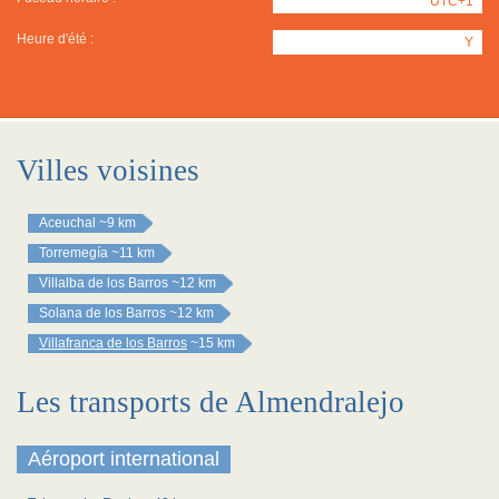
UTC+1
Heure d'été :
Y
Villes voisines
Aceuchal
~9 km
Torremegía
~11 km
Villalba de los Barros
~12 km
Solana de los Barros
~12 km
Villafranca de los Barros
~15 km
Les transports de Almendralejo
Aéroport international