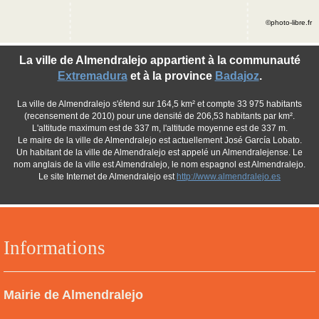
©photo-libre.fr
La ville de Almendralejo appartient à la communauté
Extremadura
et à la province
Badajoz
.
La ville de Almendralejo s'étend sur 164,5 km² et compte 33 975 habitants
(recensement de 2010) pour une densité de 206,53 habitants par km².
L'altitude maximum est de 337 m, l'altitude moyenne est de 337 m.
Le maire de la ville de Almendralejo est actuellement José García Lobato.
Un habitant de la ville de Almendralejo est appelé un Almendralejense. Le
nom anglais de la ville est Almendralejo, le nom espagnol est Almendralejo.
Le site Internet de Almendralejo est
http://www.almendralejo.es
Informations
Mairie de Almendralejo