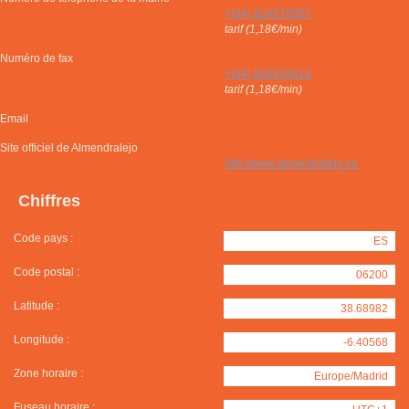
+(34) 924670507
tarif (1,18€/min)
Numéro de fax
+(34) 924670513
tarif (1,18€/min)
Email
Site officiel de Almendralejo
http://www.almendralejo.es
Chiffres
Code pays :
ES
Code postal :
06200
Latitude :
38.68982
Longitude :
-6.40568
Zone horaire :
Europe/Madrid
Fuseau horaire :