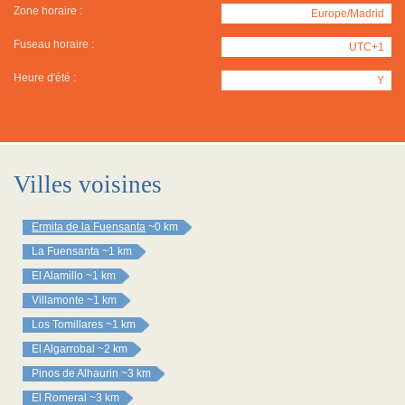
Zone horaire :
Europe/Madrid
Fuseau horaire :
UTC+1
Heure d'été :
Y
Villes voisines
Ermita de la Fuensanta
~0 km
La Fuensanta
~1 km
El Alamillo
~1 km
Villamonte
~1 km
Los Tomillares
~1 km
El Algarrobal
~2 km
Pinos de Alhaurin
~3 km
El Romeral
~3 km