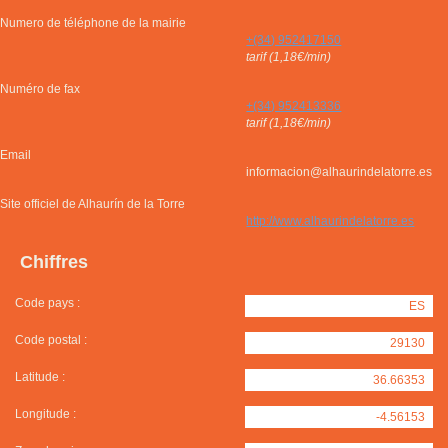
Numero de téléphone de la mairie
+(34) 952417150
tarif (1,18€/min)
Numéro de fax
+(34) 952413336
tarif (1,18€/min)
Email
informacion@alhaurindelatorre.es
Site officiel de Alhaurín de la Torre
http://www.alhaurindelatorre.es
Chiffres
Code pays :
ES
Code postal :
29130
Latitude :
36.66353
Longitude :
-4.56153