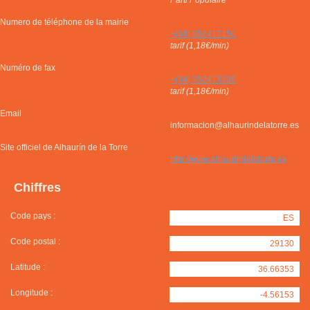
Parti Populaire
Numero de téléphone de la mairie
+(34) 952417150
tarif (1,18€/min)
Numéro de fax
+(34) 952413336
tarif (1,18€/min)
Email
informacion@alhaurindelatorre.es
Site officiel de Alhaurín de la Torre
http://www.alhaurindelatorre.es
Chiffres
Code pays :
ES
Code postal :
29130
Latitude :
36.66353
Longitude :
-4.56153