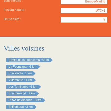
Zone horaire :
Europe/Madrid
Fuseau horaire :
UTC+1
Heure d'été :
Y
Villes voisines
Ermita de la Fuensanta
~0 km
La Fuensanta
~1 km
El Alamillo
~1 km
Villamonte
~1 km
Los Tomillares
~1 km
El Algarrobal
~2 km
Pinos de Alhaurin
~3 km
El Romeral
~3 km