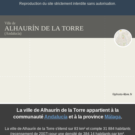
Reproduction du site strictement interdite sans autorisation.
Ville de
ALHAURÍN DE LA TORRE
(Andalucía)
©photo-libre.fr
La ville de Alhaurín de la Torre appartient à la
communauté
Andalucía
et à la province
Málaga
.
La ville de Alhaurín de la Torre s'étend sur 83 km² et compte 31 884 habitants
(recensement de 2007) pour une densité de 384,14 habitants par km².