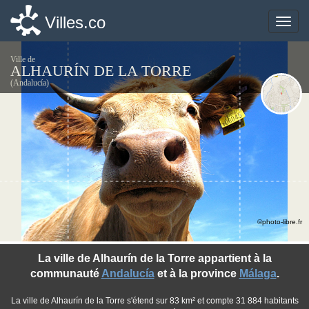
Villes.co
Villes.co
Toggle
Toggle
naviga
naviga
Ville de
ALHAURÍN DE LA TORRE
(Andalucía)
©photo-libre.fr
La ville de Alhaurín de la Torre appartient à la
communauté
Andalucía
et à la province
Málaga
.
La ville de Alhaurín de la Torre s'étend sur 83 km² et compte 31 884 habitants