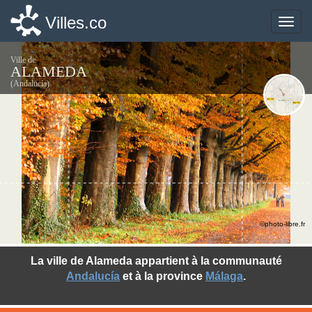
Villes.co
Villes.co
Toggle
Toggle
naviga
naviga
Ville de
ALAMEDA
(Andalucía)
©photo-libre.fr
La ville de Alameda appartient à la communauté
Andalucía
et à la province
Málaga
.