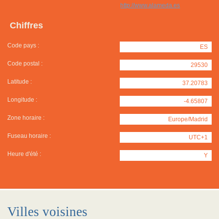
http://www.alameda.es
Chiffres
Code pays :
ES
Code postal :
29530
Latitude :
37.20783
Longitude :
-4.65807
Zone horaire :
Europe/Madrid
Fuseau horaire :
UTC+1
Heure d'été :
Y
Villes voisines