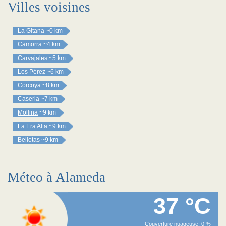
Villes voisines
La Gitana
~0 km
Camorra
~4 km
Carvajales
~5 km
Los Pérez
~6 km
Corcoya
~8 km
Caseria
~7 km
Mollina
~9 km
La Era Alta
~9 km
Bellotas
~9 km
Méteo à Alameda
37 °C
Couverture nuageuse: 0 %