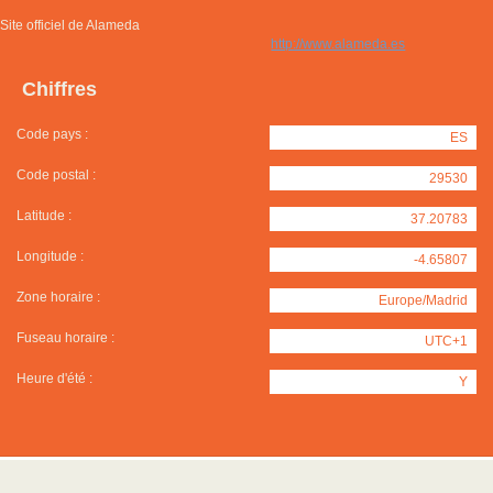
Site officiel de Alameda
http://www.alameda.es
Chiffres
Code pays :
ES
Code postal :
29530
Latitude :
37.20783
Longitude :
-4.65807
Zone horaire :
Europe/Madrid
Fuseau horaire :
UTC+1
Heure d'été :
Y