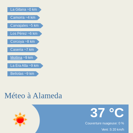
La Gitana
~0 km
Camorra
~4 km
Carvajales
~5 km
Los Pérez
~6 km
Corcoya
~8 km
Caseria
~7 km
Mollina
~9 km
La Era Alta
~9 km
Bellotas
~9 km
Méteo à Alameda
37 °C
Couverture nuageuse: 0 %
Vent: S 20 km/h