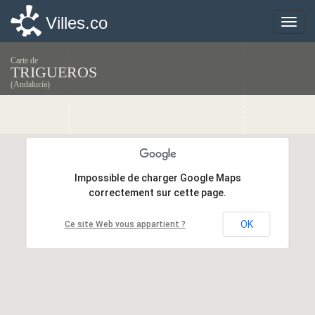
Villes.co
Villes.co
Toggle
Toggle
naviga
naviga
Carte de
TRIGUEROS
(Andalucía)
Impossible de charger Google Maps
Impossible de charger Google Maps
correctement sur cette page.
correctement sur cette page.
OK
OK
Ce site Web vous appartient ?
Ce site Web vous appartient ?